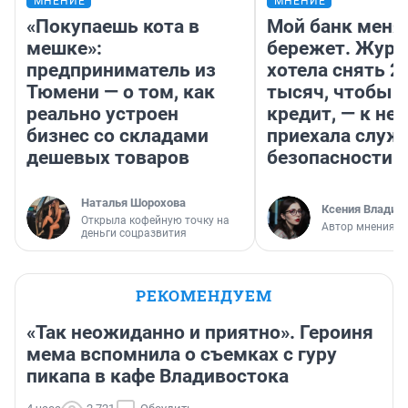
МНЕНИЕ
МНЕНИЕ
«Покупаешь кота в
Мой банк меня
мешке»:
бережет. Журн
предприниматель из
хотела снять 2
Тюмени — о том, как
тысяч, чтобы п
реально устроен
кредит, — к не
бизнес со складами
приехала служ
дешевых товаров
безопасности
Наталья Шорохова
Ксения Владим
Открыла кофейную точку на
Автор мнения
деньги соцразвития
РЕКОМЕНДУЕМ
«Так неожиданно и приятно». Героиня
мема вспомнила о съемках с гуру
пикапа в кафе Владивостока