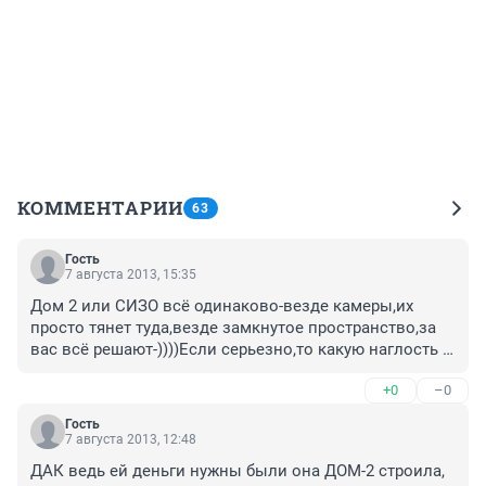
КОММЕНТАРИИ
63
Гость
7 августа 2013, 15:35
Дом 2 или СИЗО всё одинаково-везде камеры,их 
просто тянет туда,везде замкнутое пространство,за 
вас всё решают-))))Если серьезно,то какую наглость 
надо иметь,сначала на телеке светиться столько лет,а 
+0
–0
потом приходить к людям с наивным лицом и 
облопошивать их на миллионы.В другой стране за 
Гость
мошенничество дают огромные сроки до 
7 августа 2013, 12:48
пожизненного,а тут пять лет-)).Она уже обманула 
ДАК ведь ей деньги нужны были она ДОМ-2 строила,
государство,сказала что лечиться,а ее там не было.О 