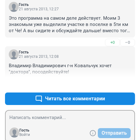
надо жить в доме? А квартира для малодетных и 
Гость
холостых? 

21 августа 2013, 12:27
Это в корне неверно, дом или квартира это всего 
Это программа на самом деле действует. Моим 3 
лишь способ проживания, в обоих случаях есть и 
знакомым уже выделили участке в поселке в 5ти км 
плюсы и минусы. Кому то нравится в квартире кому 
от Че! А вы сидите и обсуждайте дальше! вместо того 
то в доме. А если супруги хотят 3х детей и при этом 
чтобы хотя бы разузнать что да как!
жить в квартире, ну вот не нравится им сельская 
+0
–0
жизнь, тогда им нужна 4х комнатная квартира.

Кроме того если даже дали землю, и даже в хорошем 
Гость
21 августа 2013, 12:08
месте с коммуникациями, так там же еще и строить 
надо, ухаживая при этом за тремя детьми!!!
Владимир Владимирович г-н Ковальчук хочет 
"доктора", посодействуйте!
+0
–0
Читать все комментарии
Гость
Отправить
Войти