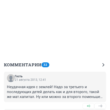
КОММЕНТАРИИ
32
Гость
21 августа 2013, 12:41
Неудачная идея с землей! Надо за третьего и 
последующих детей делать как и для второго, такой 
же мат.капитал. Ну или можно за второго поменьше а 
за третьего побольше.

+0
–0
 А то получается если семья многодетная, значит 