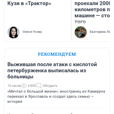
Кузи в «Трактор»
проехали 2000
километров по 
машине — стои
того
Олеся Усова
Екатерина Лит
РЕКОМЕНДУЕМ
Выжившая после атаки с кислотой
петербурженка выписалась из
больницы
10 часов
4 855
Обсудить
«Мечтал о большой жизни»: иностранец из Камеруна
переехал в Ярославль и создал здесь семью —
история