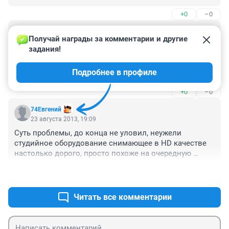
+0
–0
Гость
23 августа 2013, 23:35
Получай награды за комментарии и другие 
задания!
HD никакого отношения к качеству не имеет, всего 
лишь высокое разрешение, а качество будет зависеть 
Подробнее в профиле
от пропускной способности канала и 
соответствующего сжатия, с потерей качества(все 
+0
–0
форматы mpeg)
74Евгений
23 августа 2013, 19:09
Суть проблемы, до конца не уловил, неужели 
студийное оборудование снимающее в HD качестве 
настолько дорого, просто похоже на очередную 
клоунаду. По большому счёту - на сегодняшний день, 
+0
–0
все эти формата огромный полигон для 
манипуляций. В реале очень сложно не 
профессионалу, даже на среднестатистическом 40" 
Читать все комментарии
экране отличить HD ready, HD, и full HD - не просто.