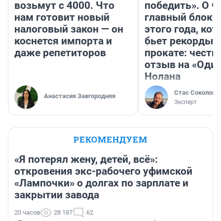
возьмут с 4000. Что
победить». О ч
нам готовит новый
главный блокб
налоговый закон — он
этого года, ко
коснется импорта и
бьет рекорды 
даже репетиторов
прокате: честн
отзыв на «Оди
Нолана
Стас Соколов
Анастасия Завгородняя
Эксперт
РЕКОМЕНДУЕМ
«Я потерял жену, детей, всё»:
откровения экс-рабочего уфимской
«Лампочки» о долгах по зарплате и
закрытии завода
20 часов
28 187
62