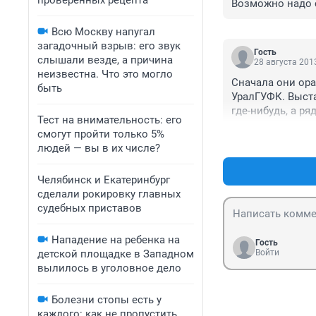
проверенных рецепта
Возможно надо 
беговыми дорож
Всю Москву напугал
помещениях, хор
загадочный взрыв: его звук
50% зарабатыват
Гость
слышали везде, а причина
сооружений с об
28 августа 2013
неизвестна. Что это могло
министерство спо
Сначала они ора
быть
Да и место????

УралГУФК. Выста
Ведь с этим соо
где-нибудь, а р
выглядеть дост
Тест на внимательность: его
Вы же "развивает
смогут пройти только 5%
сторону. Ну, так
людей — вы в их числе?
на здоровье! Лес
Челябинск и Екатеринбург
сделали рокировку главных
судебных приставов
Нападение на ребенка на
Гость
детской площадке в Западном
Войти
вылилось в уголовное дело
Болезни стопы есть у
каждого: как не пропустить