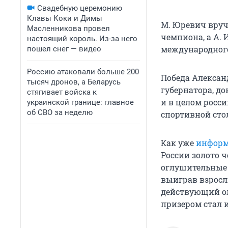
Свадебную церемонию
Клавы Коки и Димы
М. Юревич вруч
Масленникова провел
чемпиона, а А. 
настоящий король. Из-за него
международного
пошел снег — видео
Россию атаковали больше 200
Победа Алексан
тысяч дронов, а Беларусь
губернатора, д
стягивает войска к
и в целом росси
украинской границе: главное
об СВО за неделю
спортивной сто
Как уже
информ
России золото 
оглушительные
выиграв взрослы
действующий ол
призером стал и