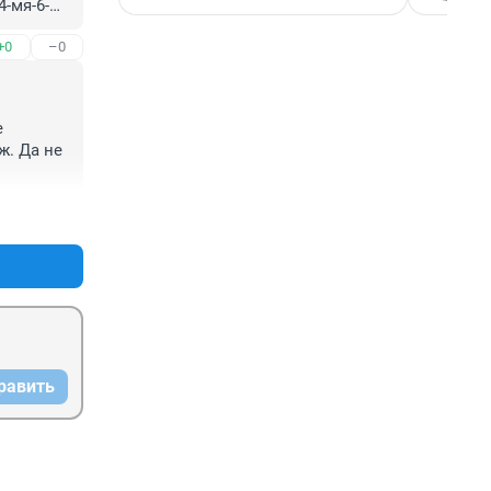
-мя-6-ю 
+0
–0
я бы на 
их 
тор, 
 
. Да не 
 должно 
 
+0
–0
ексом, 
равить