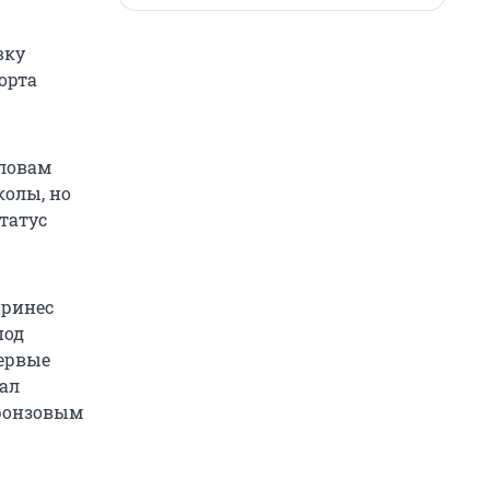
вку
орта
словам
колы, но
татус
принес
под
ервые
вал
бронзовым