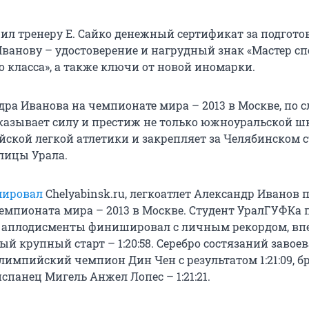
ил тренеру Е. Сайко денежный сертификат за подгото
Иванову – удостоверение и нагрудный знак «Мастер сп
 класса», а также ключи от новой иномарки.
дра Иванова на чемпионате мира – 2013 в Москве, по 
оказывает силу и престиж не только южноуральской ш
йской легкой атлетики и закрепляет за Челябинском с
лицы Урала.
ировал
Chelyabinsk.ru, легкоатлет Александр Иванов 
чемпионата мира – 2013 в Москве. Студент УралГУФКа 
 аплодисменты финишировал с личным рекордом, вп
й крупный старт – 1:20:58. Серебро состязаний завое
импийский чемпион Дин Чен с результатом 1:21:09, 
спанец Мигель Анжел Лопес – 1:21:21.