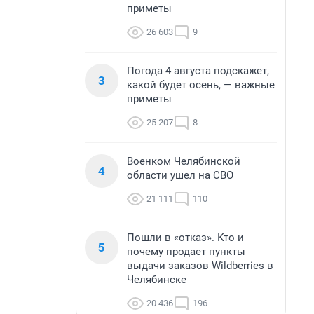
приметы
26 603
9
Погода 4 августа подскажет,
3
какой будет осень, — важные
приметы
25 207
8
Военком Челябинской
4
области ушел на СВО
21 111
110
Пошли в «отказ». Кто и
5
почему продает пункты
выдачи заказов Wildberries в
Челябинске
20 436
196