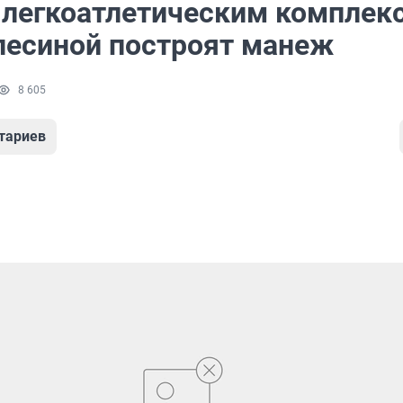
 легкоатлетическим комплек
лесиной построят манеж
8 605
тариев