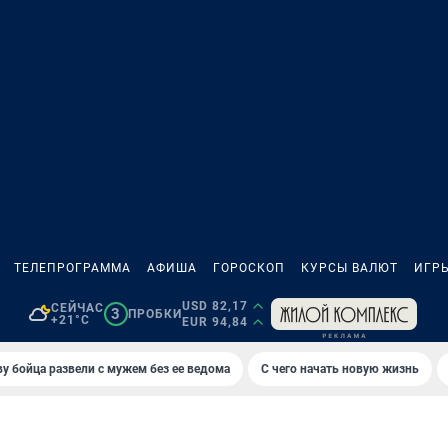
ТЕЛЕПРОГРАММА
АФИША
ГОРОСКОП
КУРСЫ ВАЛЮТ
ИГР
USD 82,17
СЕЙЧАС
3
ПРОБКИ
+21°C
EUR 94,84
у бойца развели с мужем без ее ведома
С чего начать новую жизнь