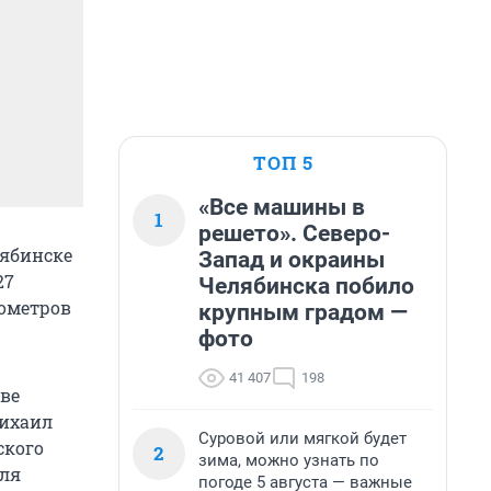
ТОП 5
«Все машины в
1
решето». Северо-
лябинске
Запад и окраины
27
Челябинска побило
лометров
крупным градом —
фото
41 407
198
тве
Михаил
Суровой или мягкой будет
ского
2
зима, можно узнать по
для
погоде 5 августа — важные