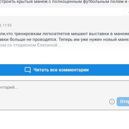
строить крытый манеж с полноценным футбольным полем и 4
ками с комплексом коммерческих залов в подтрибунных 
ошей парковкой и другой инфраструктурой. Манеж должен хот
ь сам. Надо постепенно убирать нагрузку по эксплуатации так
ластного и городского бюджет. Подумайте Уважаемый губерна
, 11:53
рта, логистику.

ли,что тренировкам легкоатлетов мешают выставки в манеже
вки больше не проводятся. Теперь им уже нужен новый манеж
ружением в центре города придется жить в 21-веке. Значит все
ядом со стадионом Елесиной.

ойно.
е" город в направлении Кременкуля? Типа, он будет расти в ту
 и стройте там себе манеж, хоть рядом с конно-балетным компл
-то зачем губить?
Читать все комментарии
Отп