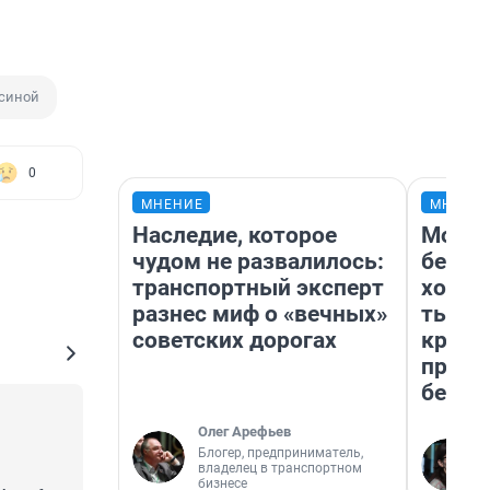
есиной
0
МНЕНИЕ
МНЕНИ
Наследие, которое
Мой б
чудом не развалилось:
береж
транспортный эксперт
хотел
разнес миф о «вечных»
тысяч
советских дорогах
креди
приех
безоп
Олег Арефьев
Блогер, предприниматель,
владелец в транспортном
бизнесе