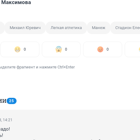
я Максимова
Михаил Юревич
Легкая атлетика
Манеж
Стадион Ел
0
0
0
ыделите фрагмент и нажмите Ctrl+Enter
ИИ
25
, 14:21
адо!

!
