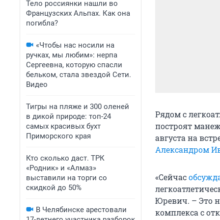
Тело россиянки нашли во
Французских Альпах. Как она
погибла?
«Чтобы нас носили на
ручках, мы любим»: нерпа
Сергеевна, которую спасли
бельком, стала звездой Сети.
Видео
Тигры на пляже и 300 оленей
Рядом с легкоа
в дикой природе: топ-24
построят манеж
самых красивых бухт
Приморского края
августа на вст
Александром И
Кто сколько даст. ТРК
«Родник» и «Алмаз»
«Сейчас
обсужд
выставили на торги со
скидкой до 50%
легкоатлетичес
Юревич. – Это 
В Челябинске арестовали
комплекса с от
17-летнего участника разборок