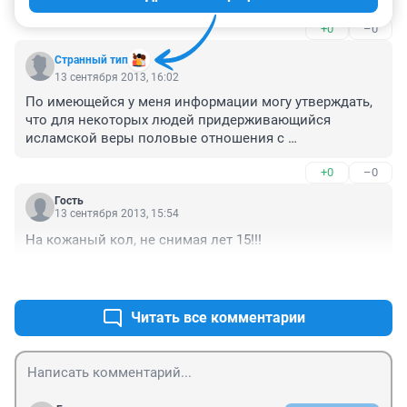
отношении нее насильственные действия 
+0
–0
сексуального характера, – рассказали в СУ СКР. – 
Позже потерпевшая обо всем рассказала родителям».
Странный тип
13 сентября 2013, 16:02
По имеющейся у меня информации могу утверждать, 
что для некоторых людей придерживающийся 
исламской веры половые отношения с 
несовершеннолетними могут являться нормой. Т.к. 
+0
–0
достаточно вспомнить пророка Мухамеда и его жену 
Аишу, которая была выдана за муж в 6 лет. А 
Гость
фактическое начало брачной жизни произошло в 9 
13 сентября 2013, 15:54
лет. Таким образом для некоторых выходцев из 
На кожаный кол, не снимая лет 15!!!
Южных республик такое поведение по их мнению не 
считается предосудительным. А поскольку понимают 
+0
–0
они закон силы, только ужесточение законов в 
отношении иммигрантов может дать результат.
Читать все комментарии