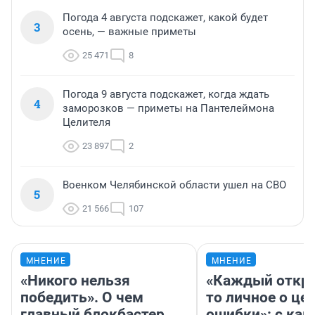
Погода 4 августа подскажет, какой будет
3
осень, — важные приметы
25 471
8
Погода 9 августа подскажет, когда ждать
4
заморозков — приметы на Пантелеймона
Целителя
23 897
2
Военком Челябинской области ушел на СВО
5
21 566
107
МНЕНИЕ
МНЕНИЕ
«Никого нельзя
«Каждый откро
победить». О чем
то личное о це
главный блокбастер
ошибки»: с как