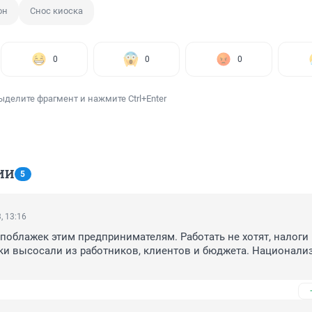
он
Снос киоска
0
0
0
ыделите фрагмент и нажмите Ctrl+Enter
ИИ
5
, 13:16
облажек этим предпринимателям. Работать не хотят, налоги 
соки высосали из работников, клиентов и бюджета. Национализ