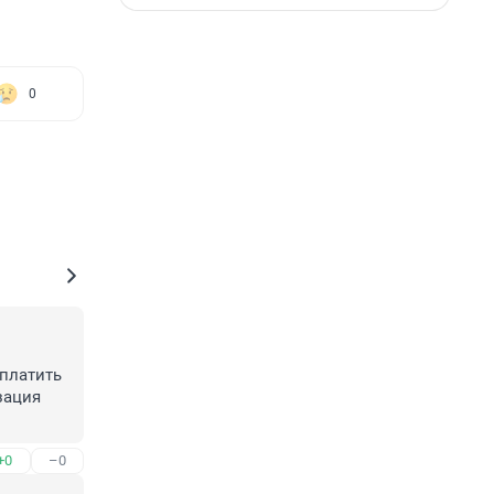
0
платить 
ация 
+0
–0