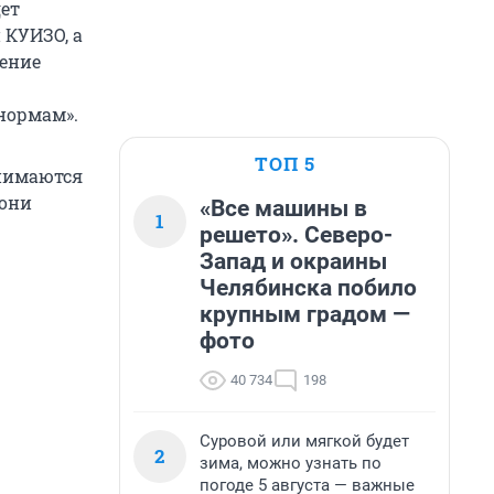
ет
 КУИЗО, а
ление
нормам».
ТОП 5
анимаются
 они
«Все машины в
1
решето». Северо-
Запад и окраины
Челябинска побило
крупным градом —
фото
40 734
198
Суровой или мягкой будет
2
зима, можно узнать по
погоде 5 августа — важные