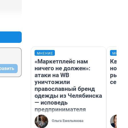
+0
–0
МНЕНИЕ
МНЕНИ
«Маркетплейс нам
Кварт
ничего не должен»:
но де
равить
атаки на WB
рынок
уничтожили
сейча
православный бренд
одежды из Челябинска
— исповедь
предпринимателя
Ольга Емельянова