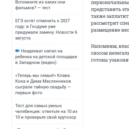
первоначальные
Вспомните из каких они
фильмов? — тест
представить эт
также заплатит
ЕГЭ хотят отменить к 2027
рассмотрит спе
году: в Госдуме уже
размещение нес
придумали замену. Новости 6
августа
Напомним, влас
Неадекват напал на
сносом нелегал
ребенка на детской площадке
готовы узакони
в Западном (видео)
«Теперь мы семья!» Клава
Кока и Дима Масленников
сыграли тайную свадьбу —
первые фото
Тест для самых умных
челябинцев: ответьте на 10 из
10 и проверьте свой кругозор