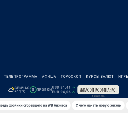
ТЕЛЕПРОГРАММА
АФИША
ГОРОСКОП
КУРСЫ ВАЛЮТ
ИГР
USD 81,41
СЕЙЧАС
0
ПРОБКИ
+11°C
EUR 94,06
ведь хозяйки сгоревшего на WB бизнеса
С чего начать новую жизнь