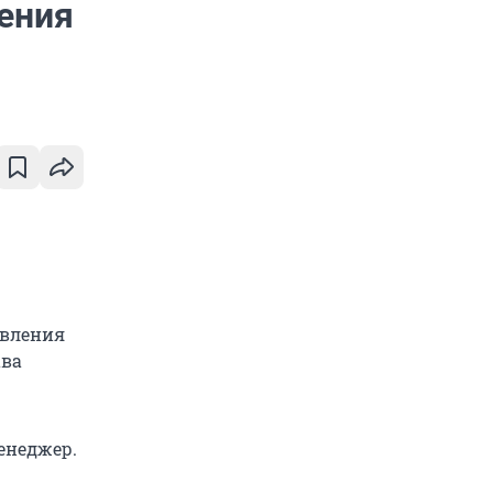
ения
авления
ава
енеджер.