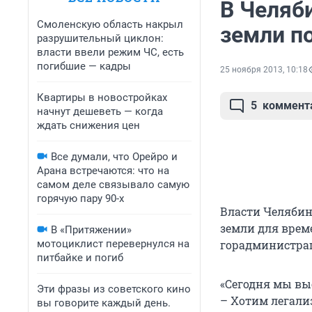
В Челяб
Смоленскую область накрыл
земли п
разрушительный циклон:
власти ввели режим ЧС, есть
погибшие — кадры
25 ноября 2013, 10:18
Квартиры в новостройках
5
коммент
начнут дешеветь — когда
ждать снижения цен
Все думали, что Орейро и
Арана встречаются: что на
самом деле связывало самую
горячую пару 90-х
Власти Челябин
земли для врем
В «Притяжении»
мотоциклист перевернулся на
горадминистра
питбайке и погиб
«Сегодня мы вы
Эти фразы из советского кино
– Хотим легали
вы говорите каждый день.