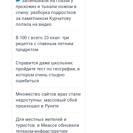
Запинывали на глазах у
прохожих и тыкали ножом в
спину: разборка подростков
за памятником Курчатову
попала на видео
В 100 г всего 23 ккал: три
рецепта с главным летним
продуктом
Справится даже школьник:
пройдите тест по географии, в
котором очень стыдно
ошибиться
Множество сайтов враз стали
недоступны: массовый сбой
произошел в Рунете
Для местных жителей и
туристов: в Миассе обновили
телеком-инфраструктуру