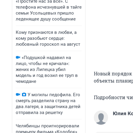
«Простите нас за всё». С
телефона исчезнувшей в тайге
семьи Усольцевых пришло
леденящее душу сообщение
Кому признаются в любви, а
кому разобьют сердце:
любовный гороскоп на август
«Подушкой надавил на
лицо, чтобы не кричала»:
жених из Липецка убил
Новый порядок 
модель и год возил ее труп в
объекты планир
чемодане
У могилы педофила. Его
Подробности чит
смерть разделила страну на
два лагеря, а защитника детей
отправила за решетку
Юлия К
Челябинцы проигнорировали
премьеру фильма «Колобок»