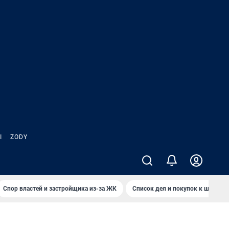
Ы
ZODY
Спор властей и застройщика из-за ЖК
Список дел и покупок к школе