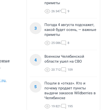
приметы
26 347
9
Погода 4 августа подскажет,
3
какой будет осень, — важные
приметы
25 086
8
Военком Челябинской
4
арные
области ушел на СВО
.
20 712
109
.ru
.
Пошли в «отказ». Кто и
5
почему продает пункты
выдачи заказов Wildberries в
Челябинске
19 821
195