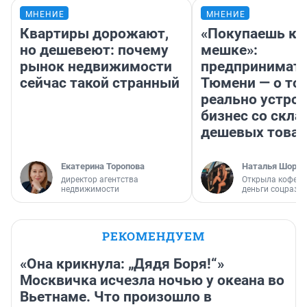
МНЕНИЕ
МНЕНИЕ
Квартиры дорожают,
«Покупаешь ко
но дешевеют: почему
мешке»:
рынок недвижимости
предпринимате
сейчас такой странный
Тюмени — о том
реально устро
бизнес со скл
дешевых това
Екатерина Торопова
Наталья Шорох
директор агентства
Открыла кофейн
недвижимости
деньги соцразв
РЕКОМЕНДУЕМ
«Она крикнула: „Дядя Боря!“»
Москвичка исчезла ночью у океана во
Вьетнаме. Что произошло в