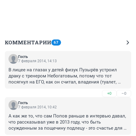
КОММЕНТАРИИ
67
Гость
7 февраля 2014, 14:13
В лицее на глазах у детей физук Пузырёв устроил 
драку с тренером Небогатовым, потому что тот 
посягнул на ЕГО, как он считал, владения (туалет, 
душевая комната).Тогда Пузырёва дети не смущали. 
+0
–0
Вмешавшийся Попов, чтобы погасить конфликт, увёз 
Небогатова из школы. Пузырёв же вызвал в школу 
Гость
полицию, которая стала допрашивать школьников о 
7 февраля 2014, 10:42
подробностях, как один взрослый дядя стукнул 
А как же то, что сам Попов раньше в интервью давал, 
другого. Это Пузырёва тоже ничуть не волновало. Он 
что рассказывал уже в 2013 году, что быть 
защищал(?) себя, любимого, и останавливаться не 
осужденным за пощечину подлецу - это счастье для 
собирался. Ни слова, ни доводы на него не 
него? как быть с интервью старыми, сразу после 