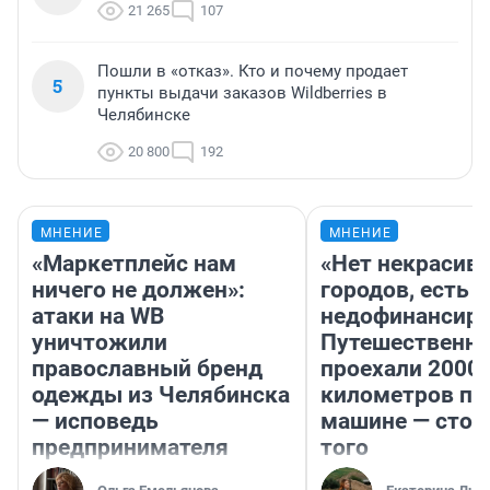
21 265
107
Пошли в «отказ». Кто и почему продает
5
пункты выдачи заказов Wildberries в
Челябинске
20 800
192
МНЕНИЕ
МНЕНИЕ
«Маркетплейс нам
«Нет некрасив
ничего не должен»:
городов, есть
атаки на WB
недофинансиро
уничтожили
Путешественн
православный бренд
проехали 2000
одежды из Челябинска
километров по 
— исповедь
машине — стои
предпринимателя
того