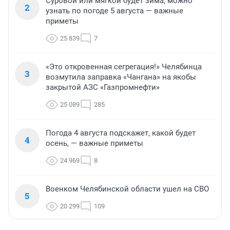
Суровой или мягкой будет зима, можно
2
узнать по погоде 5 августа — важные
приметы
25 839
7
«Это откровенная сегрегация!» Челябинца
3
возмутила заправка «Чангана» на якобы
закрытой АЗС «Газпромнефти»
25 089
285
Погода 4 августа подскажет, какой будет
4
осень, — важные приметы
24 969
8
Военком Челябинской области ушел на СВО
5
20 299
109