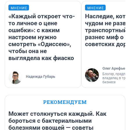
МНЕНИЕ
МНЕНИЕ
«Каждый откроет что-
Наследие, кото
то личное о цене
чудом не разва
ошибки»: с каким
транспортный 
настроем нужно
разнес миф о 
смотреть «Одиссею»,
советских доро
чтобы она не
выглядела как фиаско
Олег Арефьев
Блогер, предпри
Надежда Губарь
владелец в тра
бизнесе
РЕКОМЕНДУЕМ
Может столкнуться каждый. Как
бороться с бактериальными
болезнями овощей — советы