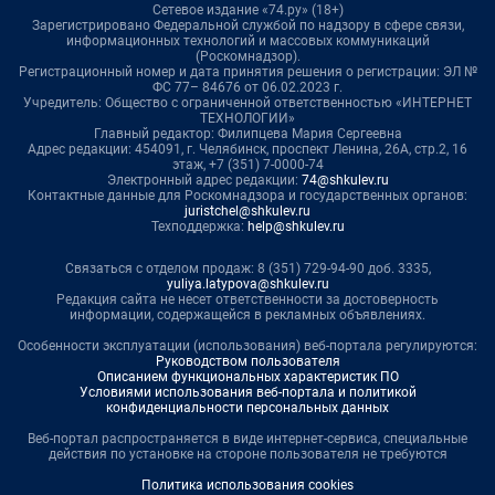
Сетевое издание «74.ру» (18+)
Зарегистрировано Федеральной службой по надзору в сфере связи,
информационных технологий и массовых коммуникаций
(Роскомнадзор).
Регистрационный номер и дата принятия решения о регистрации: ЭЛ №
ФС 77– 84676 от 06.02.2023 г.
Учредитель: Общество с ограниченной ответственностью «ИНТЕРНЕТ
ТЕХНОЛОГИИ»
Главный редактор: Филипцева Мария Сергеевна
Адрес редакции: 454091, г. Челябинск, проспект Ленина, 26А, стр.2, 16
этаж, +7 (351) 7-0000-74
Электронный адрес редакции:
74@shkulev.ru
Контактные данные для Роскомнадзора и государственных органов:
juristchel@shkulev.ru
Техподдержка:
help@shkulev.ru
Связаться с отделом продаж: 8 (351) 729-94-90 доб. 3335,
yuliya.latypova@shkulev.ru
Редакция сайта не несет ответственности за достоверность
информации, содержащейся в рекламных объявлениях.
Особенности эксплуатации (использования) веб-портала регулируются:
Руководством пользователя
Описанием функциональных характеристик ПО
Условиями использования веб-портала и политикой
конфиденциальности персональных данных
Веб-портал распространяется в виде интернет-сервиса, специальные
действия по установке на стороне пользователя не требуются
Политика использования cookies