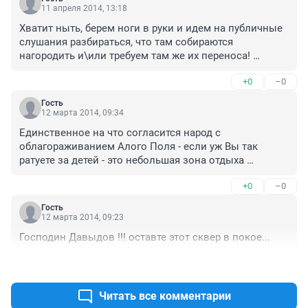
11 апреля 2014, 13:18
Хватит ныть, берем ноги в руки и идем на публичные 
слушания разбираться, что там собираются 
нагородить и\или требуем там же их переноса! 
Пыхтеть в форуме бессмысленно. Все только и ждут 
+0
–0
чтобы вы слили свой пар в интернете! А потом 
построят, то что захотят.
Гость
12 марта 2014, 09:34
Единственное на что согласится народ с 
облагораживанием Алого Поля - если уж Вы так 
ратуете за детей - это небольшая зона отдыха 
(островок природы в центре) для родителей, бабушек 
+0
–0
и дедушек с детьми - песочница под крышей от 
солнца, горка, пару лазов, для мамочек поставьте 
Гость
вокруг лавочки с урнами, цветники!!! и новые деревья 
12 марта 2014, 09:23
!!!, что б не под палящим солнцем сидеть! Это 
Господин Давыдов !!! оставте этот сквер в покое...
называется небольшая детская площадка 
(бесплатная) !!!! Вот это нужно. А Вы что 
+0
–0
предлагаете....Какие к черту атракционы ? парк 
Пушкино - во что превратился ? Вы хотите той же 
Читать все комментарии
судьбы для Алого Поля ?