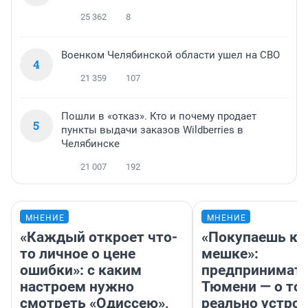
25 362
8
Военком Челябинской области ушел на СВО
4
21 359
107
Пошли в «отказ». Кто и почему продает
5
пункты выдачи заказов Wildberries в
Челябинске
21 007
192
МНЕНИЕ
МНЕНИЕ
«Каждый откроет что-
«Покупаешь ко
то личное о цене
мешке»:
ошибки»: с каким
предпринимате
настроем нужно
Тюмени — о том
смотреть «Одиссею»,
реально устро