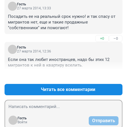
в Челябинск. А без какой либо регистарции в 
Гость
Челябинске не устроить ребенка в садик, в 
27 марта 2014, 13:33
поликлинику и на работу меня не брали без 
Посадить ее на реальный срок нужно! и так спасу от 
регистрации в Челябинске. Не все же могут себе 
мигрантов нет, еще и такие продажные 
позволить купить жилье в Челябинске и там 
"собственники" им помогают!
спокойно зарегистрироваться.
+0
–0
Гость
27 марта 2014, 12:36
Если она так любит иностранцев, надо бы этих 12 
мигрантов к ней в квартиру вселить.
+0
–0
Читать все комментарии
Гость
Отправить
Войти