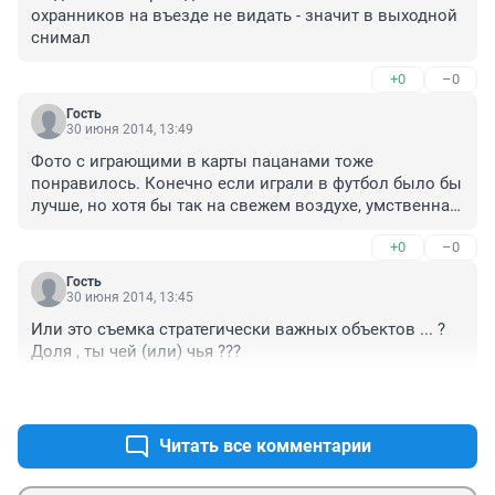
охранников на въезде не видать - значит в выходной 
снимал
+0
–0
Гость
30 июня 2014, 13:49
Фото с играющими в карты пацанами тоже 
понравилось. Конечно если играли в футбол было бы 
лучше, но хотя бы так на свежем воздухе, умственная 
игра и живость в глазах...Все лучше чем сидеть в 
+0
–0
душной квартире и по сайтам для взрослых лазить)..
Гость
30 июня 2014, 13:45
Или это съемка стратегически важных объектов ... ? 
Доля , ты чей (или) чья ???
+0
–0
Читать все комментарии