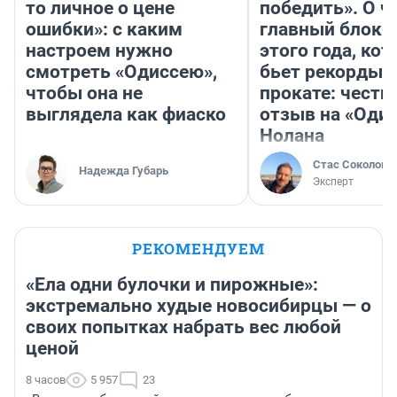
то личное о цене
победить». О ч
ошибки»: с каким
главный блокб
настроем нужно
этого года, ко
смотреть «Одиссею»,
бьет рекорды 
чтобы она не
прокате: честн
выглядела как фиаско
отзыв на «Оди
Нолана
Стас Соколов
Надежда Губарь
Эксперт
РЕКОМЕНДУЕМ
«Ела одни булочки и пирожные»:
экстремально худые новосибирцы — о
своих попытках набрать вес любой
ценой
8 часов
5 957
23