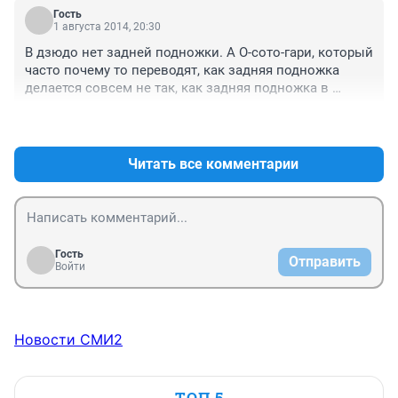
Гость
1 августа 2014, 20:30
В дзюдо нет задней подножки. А О-сото-гари, который 
часто почему то переводят, как задняя подножка 
делается совсем не так, как задняя подножка в 
самбо. Это совершенно другой прием. Идея проекта 
+0
–0
очень хорошая. Но реализация постоянно 
спотыкается на таких вот мелочах. Тщательней надо 
ребята, тщательней.....
Читать все комментарии
Гость
Отправить
Войти
Новости СМИ2
ТОП 5