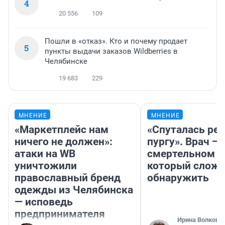
4
20 556
109
Пошли в «отказ». Кто и почему продает
5
пункты выдачи заказов Wildberries в
Челябинске
19 683
229
МНЕНИЕ
МНЕНИЕ
«Маркетплейс нам
«Спуталась реч
ничего не должен»:
пургу». Врач — 
атаки на WB
смертельном д
уничтожили
который слож
православный бренд
обнаружить
одежды из Челябинска
— исповедь
предпринимателя
Ирина Волкова