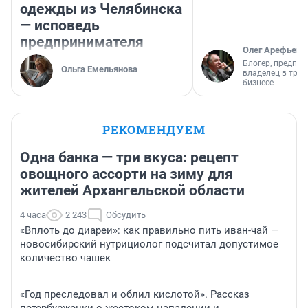
одежды из Челябинска
— исповедь
предпринимателя
Олег Арефьев
Блогер, предпри
Ольга Емельянова
владелец в тра
бизнесе
РЕКОМЕНДУЕМ
Одна банка — три вкуса: рецепт
овощного ассорти на зиму для
жителей Архангельской области
4 часа
2 243
Обсудить
«Вплоть до диареи»: как правильно пить иван-чай —
новосибирский нутрициолог подсчитал допустимое
количество чашек
«Год преследовал и облил кислотой». Рассказ