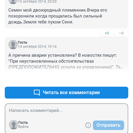
15 октября 2014, 20:03
Семен мой двоюродный племянник.Вчера его 
похоронили когда прощались был сильный 
дождь.Земля тебе пухом Сеня.
+0
–0
Гость
14 октября 2014, 19:16
А причина аварии установлена? В новостях пишут: 
"При неустановленных обстоятельствах 
(ПРЕДПОЛОЖИТЕЛЬНО, уснула за управлением)". Так 
что причина точно не известна. На Ашинском участке 
+0
–0
дорога оставляет желать лучшего... Пусть земля будет 
пухом погибшим...
Читать все комментарии
Гость
Отправить
Войти