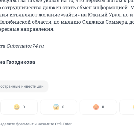
онсульства также указал на то, что первым шагом к р
 сотрудничества должен стать обмен информацией. 
ии изъявляют желание «зайти» на Южный Урал, но и
Челябинской области, по мнению Олджиха Соммера, 
ересные направления.
та Gubernator74.ru
на Гвоздикова
остранные инвестиции
0
0
0
ыделите фрагмент и нажмите Ctrl+Enter