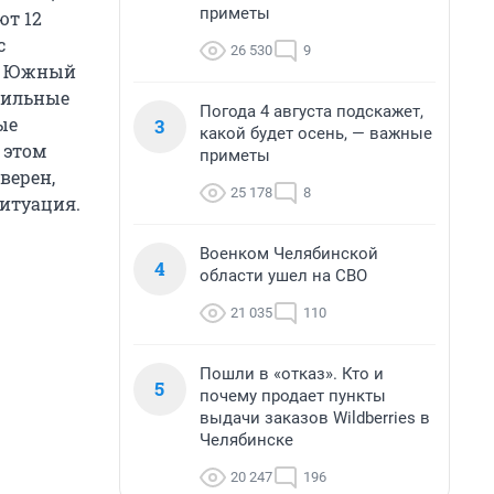
приметы
ют 12
с
26 530
9
у. Южный
сильные
Погода 4 августа подскажет,
ые
3
какой будет осень, — важные
 этом
приметы
верен,
25 178
8
ситуация.
Военком Челябинской
4
области ушел на СВО
21 035
110
Пошли в «отказ». Кто и
5
почему продает пункты
выдачи заказов Wildberries в
Челябинске
20 247
196