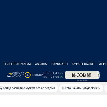
ТЕЛЕПРОГРАММА
АФИША
ГОРОСКОП
КУРСЫ ВАЛЮТ
ИГР
USD 81,41
СЕЙЧАС
4
ПРОБКИ
+24°C
EUR 94,06
у бойца развели с мужем без ее ведома
С чего начать новую жизнь