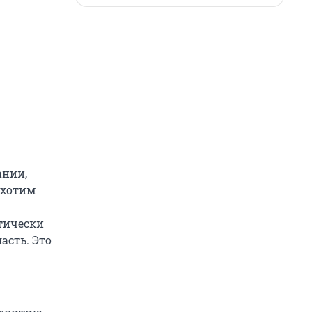
ании,
 хотим
тически
асть. Это