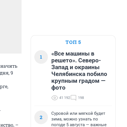
ТОП 5
«Все машины в
1
решето». Северо-
значить
Запад и окраины
дня, 9
Челябинска побило
крупным градом —
рге,
фото
41 192
198
.
Суровой или мягкой будет
2
зима, можно узнать по
ество, –
погоде 5 августа — важные