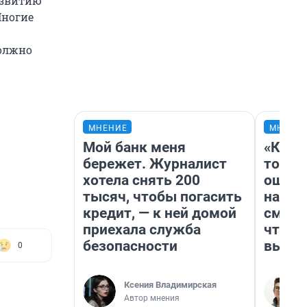
азвитию
Многие
должно
МНЕНИЕ
МНЕНИ
Мой банк меня
«Кажд
бережет. Журналист
то лич
хотела снять 200
ошибк
тысяч, чтобы погасить
настр
кредит, — к ней домой
смотр
приехала служба
чтобы
безопасности
выгля
0
Ксения Владимирская
Автор мнения