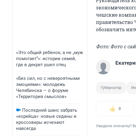
Руководитель к
экономического
чешские компан
правительство 
обозначить инт
Фото: Фото с сай
«Это общий ребенок, а не „муж
помогает“»: истории семей,
Екатери
где в декрет ушел отец
«Без сил, но с невероятными
эмоциями»: молодежь
Губернатор
Ин
Челябинска — о форуме
«Территория смыслов»
0
Последний шанс забрать
«корейца»: новые седаны и
кроссоверы исчезают
Увидели опечатку? В
навсегда