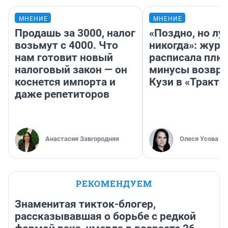
МНЕНИЕ
МНЕНИЕ
Продашь за 3000, налог
«Поздно, но лу
возьмут с 4000. Что
никогда»: журн
нам готовит новый
расписала плю
налоговый закон — он
минусы возвр
коснется импорта и
Кузи в «Тракто
даже репетиторов
Анастасия Завгородняя
Олеся Усова
РЕКОМЕНДУЕМ
Знаменитая тикток-блогер,
рассказывавшая о борьбе с редкой