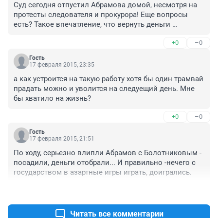
Суд сегодня отпустил Абрамова домой, несмотря на 
протесты следователя и прокурора! Еще вопросы 
есть? Такое впечатление, что вернуть деньги 
государству надо только полиции. А, уважаемый суд?
+0
–0
Гость
17 февраля 2015, 23:35
а как устроится на такую работу хотя бы один трамвай 
прадать можно и уволится на следуещий день. Мне 
бы хватило на жизнь?
+0
–0
Гость
17 февраля 2015, 21:51
По ходу, серьезно влипли Абрамов с Болотниковым - 
посадили, деньги отобрали... И правильно -нечего с 
государством в азартные игры играть, доигрались.
+0
–0
Читать все комментарии