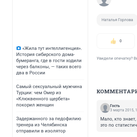
Наталья Горлова
0
«Жила тут интеллигенция».
История сибирского дома-
Увидели опечатку? В
бумеранга, где в гости ходили
через балконы, — таких всего
два в России
Самый сексуальный мужчина
КОММЕНТАР
Турции: чем Омер из
«Клюквенного щербета»
покорил женщин
Гость
3 марта 2015, 
Задержанного за педофилию
Мало, кто знает,
тренера из Челябинска
это по статисти
отправили в изолятор