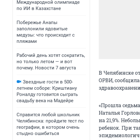
Международной олимпиаде
по ИИ в Казахстане
Побережье Анапы
заполонили ядовитые
медузы: что происходит с
пляжами
Рабочий день хотят сократить,
но только летом — и вот
почему. Новости 7 августа
В Челябинске о
ОРВИ, сообщила 
Звездные гости в 500-
здравоохранени
летнем соборе: Криштиану
Роналду готовится сыграть
свадьбу века на Мадейре
«Прошла седьмая
Наталья Горлова
Справится любой школьник
на 21,9%. Небол
Челябинска: пройдите тест по
географии, в котором очень
ребенок. При та
стыдно ошибиться
эпидемиологиче