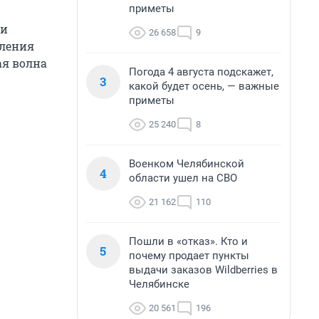
приметы
 и
26 658
9
пления
ая волна
Погода 4 августа подскажет,
3
какой будет осень, — важные
приметы
25 240
8
Военком Челябинской
4
области ушел на СВО
21 162
110
Пошли в «отказ». Кто и
5
почему продает пункты
выдачи заказов Wildberries в
Челябинске
20 561
196