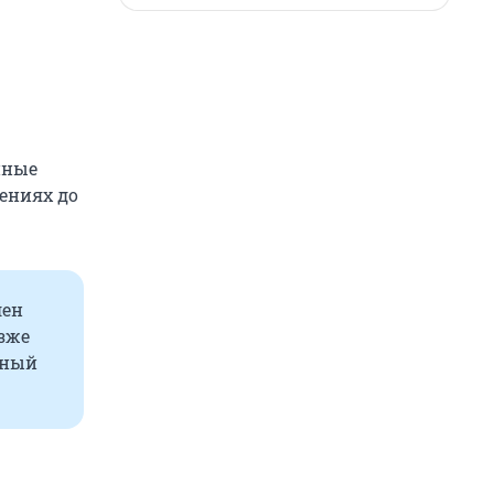
нные
ениях до
лен
зже
бный