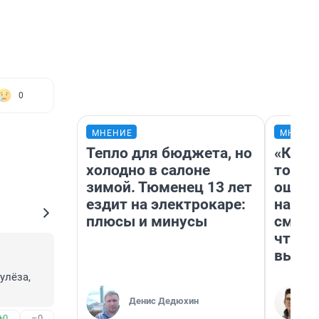
0
МНЕНИЕ
МНЕНИ
Тепло для бюджета, но
«Кажд
холодно в салоне
то лич
зимой. Тюменец 13 лет
ошибк
ездит на электрокаре:
настр
плюсы и минусы
смотр
чтобы
выгля
лёза, 
Денис Дедюхин
+0
–0