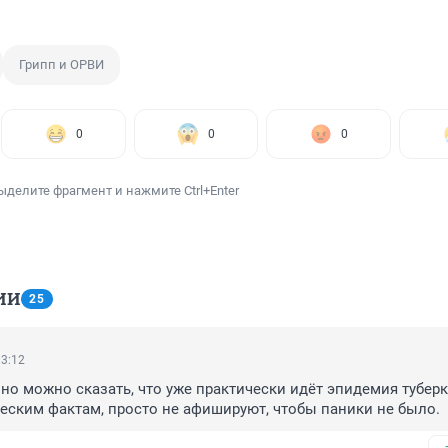
Грипп и ОРВИ
0
0
0
ыделите фрагмент и нажмите Ctrl+Enter
ИИ
25
13:12
 но можно сказать, что уже практически идёт эпидемия туберку
ческим фактам, просто не афишируют, чтобы паники не было.