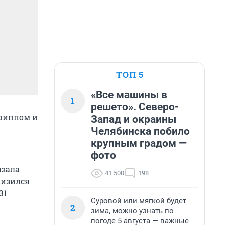
ТОП 5
«Все машины в
1
решето». Северо-
гриппом и
Запад и окраины
Челябинска побило
крупным градом —
фото
азала
41 500
198
низился
31
Суровой или мягкой будет
2
зима, можно узнать по
погоде 5 августа — важные