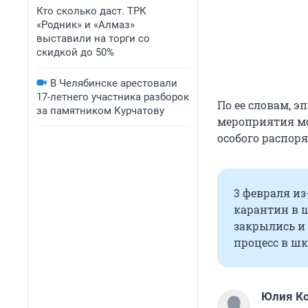
Кто сколько даст. ТРК
«Родник» и «Алмаз»
выставили на торги со
скидкой до 50%
В Челябинске арестовали
17-летнего участника разборок
По ее словам, 
за памятником Курчатову
мероприятия мо
особого распор
3 февраля и
карантин в 
закрылись и 
процесс в ш
Юлия К