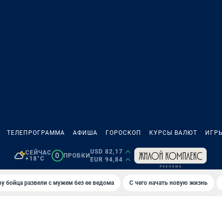
ТЕЛЕПРОГРАММА
АФИША
ГОРОСКОП
КУРСЫ ВАЛЮТ
ИГР
USD 82,17
СЕЙЧАС
0
ПРОБКИ
+18°C
EUR 94,84
у бойца развели с мужем без ее ведома
С чего начать новую жизнь