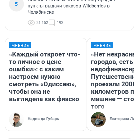
5
пункты выдачи заказов Wildberries в
Челябинске
21 152
192
МНЕНИЕ
МНЕНИЕ
«Каждый откроет что-
«Нет некрасив
то личное о цене
городов, есть
ошибки»: с каким
недофинансиро
настроем нужно
Путешественн
смотреть «Одиссею»,
проехали 2000
чтобы она не
километров по 
выглядела как фиаско
машине — стои
того
Надежда Губарь
Екатерина Лит