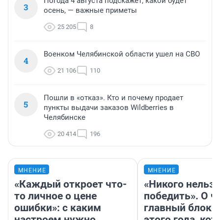
Погода 4 августа подскажет, какой будет
3
осень, — важные приметы
25 205
8
Военком Челябинской области ушел на СВО
4
21 106
110
Пошли в «отказ». Кто и почему продает
5
пункты выдачи заказов Wildberries в
Челябинске
20 414
196
МНЕНИЕ
МНЕНИЕ
«Каждый откроет что-
«Никого нельз
то личное о цене
победить». О ч
ошибки»: с каким
главный блокб
настроем нужно
этого года, ко