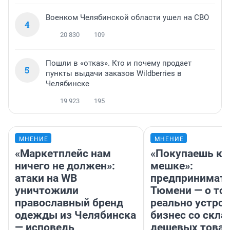
Военком Челябинской области ушел на СВО
4
20 830
109
Пошли в «отказ». Кто и почему продает
5
пункты выдачи заказов Wildberries в
Челябинске
19 923
195
МНЕНИЕ
МНЕНИЕ
«Маркетплейс нам
«Покупаешь ко
ничего не должен»:
мешке»:
атаки на WB
предпринимате
уничтожили
Тюмени — о том
православный бренд
реально устро
одежды из Челябинска
бизнес со скл
— исповедь
дешевых това