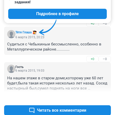
задания!
Проблема "нуля" решается заземлением эл.щитовой 
каждого дома, выравнивание потенциалов и по 
Подробнее в профиле
желанию жильца, установкой модуля защиты от 
перенапряжения на каждую кв. Кабели никто менять 
+0
–0
не станет...

Потерпевшим требовать компенсации!!!
Тётя Глаша
6 марта 2015, 20:23
Судиться с Чебыкиныи бессмысленно, особенно в 
Металлургическом районе.............
+0
–0
Гость
6 марта 2015, 19:03
На нашем этаже в старом доме,которому уже 60 лет 
будет,была такая история несколько лет назад. Сосед 
настырный был,сумел поднять на ноги все 
"электроначальство"ЖЭУ. Дело было около 12 ночи. 
+0
–0
Приехавшие электрики установили,что к общему 
щитку на площадке подсоединились кабельщики трех 
кабельных сетей. Там просто был клубок проводов! 
Читать все комментарии
Всех их отрезали от питания. А уж как кабельщики 