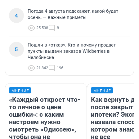
Погода 4 августа подскажет, какой будет
4
осень, — важные приметы
25 538
8
Пошли в «отказ». Кто и почему продает
5
пункты выдачи заказов Wildberries в
Челябинске
21 842
196
МНЕНИЕ
МНЕНИЕ
«Каждый откроет что-
Как вернуть де
то личное о цене
после закрыти
ошибки»: с каким
ипотеки? Эксп
настроем нужно
назвала способ
смотреть «Одиссею»,
котором знают
чтобы она не
не все