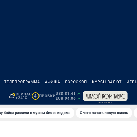
ТЕЛЕПРОГРАММА
АФИША
ГОРОСКОП
КУРСЫ ВАЛЮТ
ИГР
USD 81,41
СЕЙЧАС
4
ПРОБКИ
+24°C
EUR 94,06
у бойца развели с мужем без ее ведома
С чего начать новую жизнь