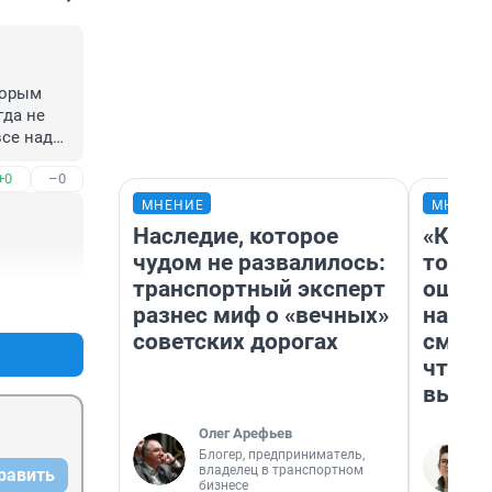
орым 
да не 
се надо 
альная 
+0
–0
МНЕНИЕ
МНЕНИ
Наследие, которое
«Кажд
чудом не развалилось:
то лич
транспортный эксперт
ошибк
+0
–0
разнес миф о «вечных»
настр
советских дорогах
смотр
чтобы
выгля
Олег Арефьев
Блогер, предприниматель,
владелец в транспортном
равить
бизнесе