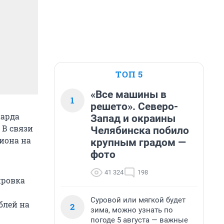
ТОП 5
«Все машины в
1
решето». Северо-
иарда
Запад и окраины
 В связи
Челябинска побило
иона на
крупным градом —
фото
41 324
198
ировка
Суровой или мягкой будет
блей на
2
зима, можно узнать по
погоде 5 августа — важные