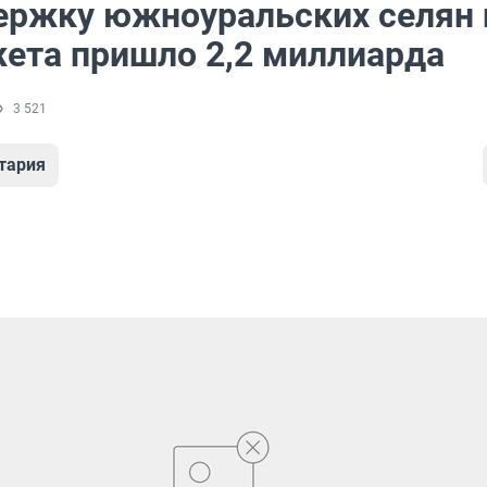
ержку южноуральских селян 
ета пришло 2,2 миллиарда
3 521
тария