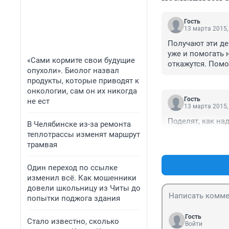
Гость
13 марта 2015,
Получают эти де
уже и помогать 
«Сами кормите свои будущие
откажутся. Помо
опухоли». Биолог назвал
делать пропорци
продукты, которые приводят к
свежая продукци
онкологии, сам он их никогда
комментариев де
Гость
не ест
13 марта 2015,
Поделят, как на
В Челябинске из-за ремонта
теплотрассы изменят маршрут
трамвая
Один переход по ссылке
изменил всё. Как мошенники
довели школьницу из Читы до
попытки поджога здания
Гость
Стало известно, сколько
Войти