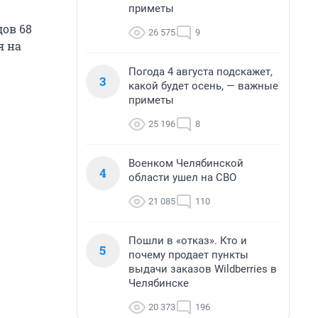
приметы
ов 68
26 575
9
я на
Погода 4 августа подскажет,
3
какой будет осень, — важные
приметы
25 196
8
Военком Челябинской
4
области ушел на СВО
21 085
110
Пошли в «отказ». Кто и
5
почему продает пункты
выдачи заказов Wildberries в
Челябинске
20 373
196