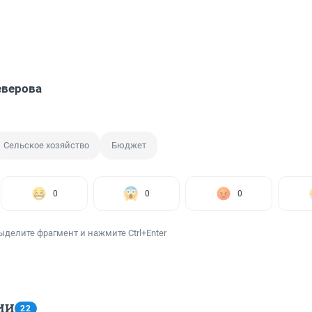
еверова
Сельское хозяйство
Бюджет
0
0
0
ыделите фрагмент и нажмите Ctrl+Enter
ИИ
22