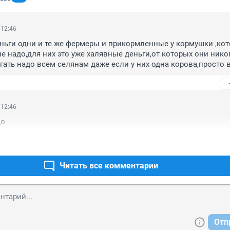
 12:46
ньги одни и те же фермеры и прикормленные у кормушки ,кот
не надо,для них это уже халявные деньги,от которых они никог
гать надо всем селянам даже если у них одна корова,просто в
онально и контролировать, тогда на столе будут чистая натур
я каждый день, ну а львиная доля как замечено в одном из 
йствительно могут уйти на сомнительные долги.
 12:46
до
Читать все комментарии
Отп