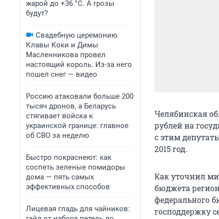
жарой до +36 °C. А грозы
будут?
Свадебную церемонию
Клавы Коки и Димы
Масленникова провел
настоящий король. Из-за него
пошел снег — видео
Россию атаковали больше 200
тысяч дронов, а Беларусь
Челябинская об
стягивает войска к
рублей на госу
украинской границе: главное
об СВО за неделю
с этим депутат
2015 год.
Быстро покраснеют: как
соспеть зеленые помидоры
Как уточнил ми
дома — пять самых
эффективных способов
бюджета регион
федерального б
Лицевая гладь для чайников:
господдержку с
гайд от набора петель до