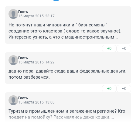
Гость
15 марта 2015, 23:17
Не потянут наши чиновники и " бизнесмены" 
создание этого кластера ( слово то какое заумное). 
Интересно узнать, а что с машиностроительным 
кластером, кроме создания очередной конторы в 
+0
–0
Челябинске сделали? А со строительным кластером в 
малых городах и ЗАТО по приемлемой для молодых 
Гость
семей цене квадратного метра? Что то не успеваем 
15 марта 2015, 14:29
кластерами махать....только перед кем. За 20 лет не 
давно пора. давайте сюда ваши федеральные деньги, 
одного крупного завода. Одни сокращения. Область 
потом разберемся.
даже не может создать систему внутренней 
кооперации производств. Все бренды из 18 века.
+0
–0
Гость
15 марта 2015, 13:00
Туризм в промышленном и загаженном регионе? Кто 
поедет на помойку? Рассмеялись даже кошки....
+0
–0