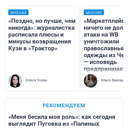
МНЕНИЕ
МНЕНИЕ
«Поздно, но лучше, чем
«Маркетплейс 
никогда»: журналистка
ничего не долж
расписала плюсы и
атаки на WB
минусы возвращения
уничтожили
Кузи в «Трактор»
православный 
одежды из Чел
— исповедь
предпринимат
Олеся Усова
Ольга Емельян
РЕКОМЕНДУЕМ
«Меня бесила моя роль»: как сегодня
выглядит Пуговка из «Папиных