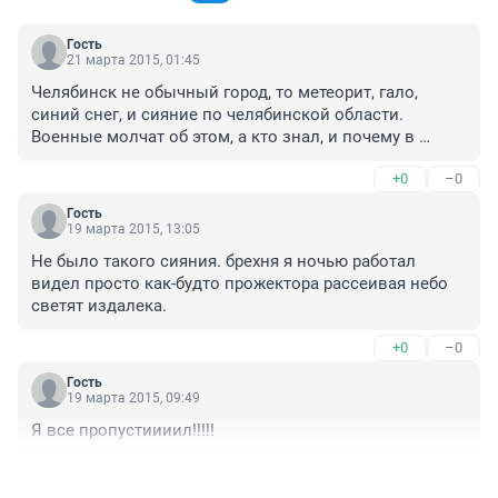
Гость
21 марта 2015, 01:45
Челябинск не обычный город, то метеорит, гало, 
синий снег, и сияние по челябинской области. 
Военные молчат об этом, а кто знал, и почему в 
челябинске 48 ренгена радиации. Больше чем в 
+0
–0
Припяти. Все дела к правительству!!!
Гость
19 марта 2015, 13:05
Не было такого сияния. брехня я ночью работал 
видел просто как-будто прожектора рассеивая небо 
светят издалека.
+0
–0
Гость
19 марта 2015, 09:49
Я все пропустиииил!!!!!
+0
–0