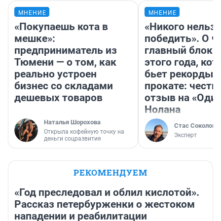
МНЕНИЕ
МНЕНИЕ
«Покупаешь кота в
«Никого нельз
мешке»:
победить». О ч
предприниматель из
главный блокб
Тюмени — о том, как
этого года, ко
реально устроен
бьет рекорды 
бизнес со складами
прокате: честн
дешевых товаров
отзыв на «Оди
Нолана
Наталья Шорохова
Стас Соколов
Открыла кофейную точку на
Эксперт
деньги соцразвития
РЕКОМЕНДУЕМ
«Год преследовал и облил кислотой».
Рассказ петербурженки о жестоком
нападении и реабилитации