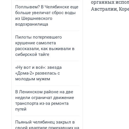
органных исполн
Поплывем? В Челябинске еще
Австралии, Коре
больше увеличат сброс воды
из Шершневского
водохранилища
Пилоты потерпевшего
крушение самолета
рассказали, как выживали в
сибирской тайге
«Ну вот и всё»: звезда
«Дома-2» развелась с
молодым мужем
В Ленинском районе на две
недели ограничат движение
транспорта из-за ремонта
путей
Пьяный челябинец закрыл в
своей квартире приехавших на