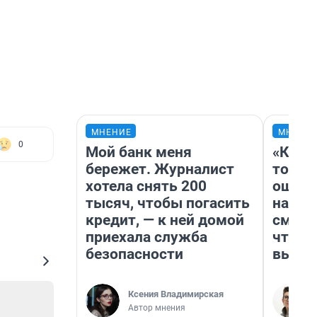
МНЕНИЕ
МНЕНИ
0
Мой банк меня
«Кажд
бережет. Журналист
то лич
хотела снять 200
ошибк
тысяч, чтобы погасить
настр
кредит, — к ней домой
смотр
приехала служба
чтобы
безопасности
выгля
Ксения Владимирская
Автор мнения