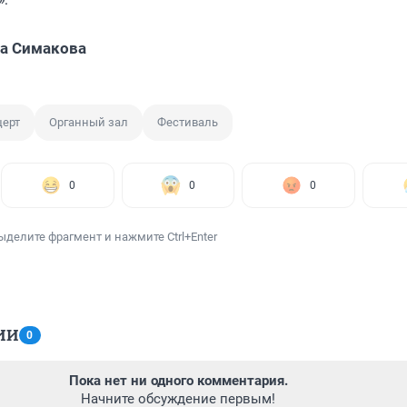
а Симакова
церт
Органный зал
Фестиваль
0
0
0
ыделите фрагмент и нажмите Ctrl+Enter
ИИ
0
Пока нет ни одного комментария.
Начните обсуждение первым!