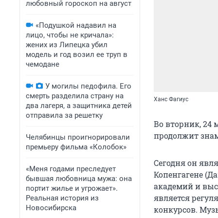
любовный гороскоп на август
«Подушкой надавил на
лицо, чтобы не кричала»:
жених из Липецка убил
модель и год возил ее труп в
чемодане
У могилы педофила. Его
смерть разделила страну на
Ханс Фагиус
два лагеря, а защитника детей
отправила за решетку
Во вторник, 24 
продолжит знам
Челябинцы проигнорировали
премьеру фильма «Колобок»
Сегодня он явл
«Меня годами преследует
Копенгагене (Д
бывшая любовница мужа: она
академий и выс
портит жилье и угрожает».
является регу
Реальная история из
Новосибирска
конкурсов. Муз