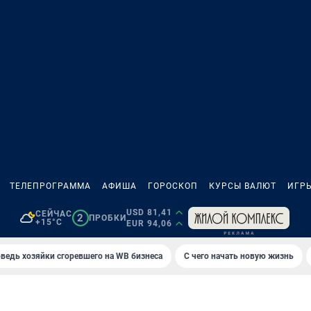
ТЕЛЕПРОГРАММА
АФИША
ГОРОСКОП
КУРСЫ ВАЛЮТ
ИГР
USD 81,41
СЕЙЧАС
2
ПРОБКИ
+15°C
EUR 94,06
ведь хозяйки сгоревшего на WB бизнеса
С чего начать новую жизнь