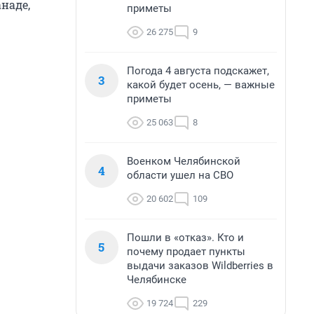
наде,
приметы
26 275
9
Погода 4 августа подскажет,
3
какой будет осень, — важные
приметы
25 063
8
Военком Челябинской
4
области ушел на СВО
20 602
109
Пошли в «отказ». Кто и
5
почему продает пункты
выдачи заказов Wildberries в
Челябинске
19 724
229