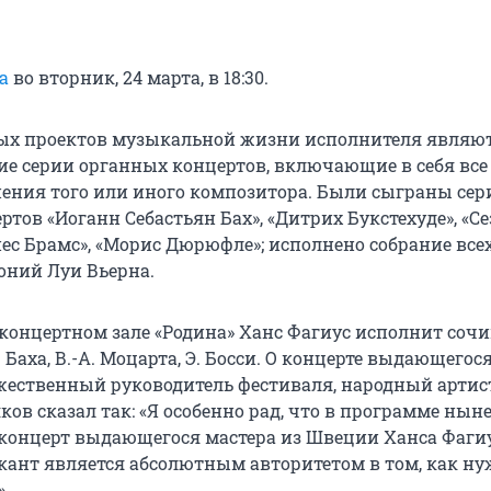
а
во вторник, 24 марта, в 18:30.
ых проектов музыкальной жизни исполнителя являю
е серии органных концертов, включающие в себя все
ения того или иного композитора. Были сыграны сер
тов «Иоганн Себастьян Бах», «Дитрих Букстехуде», «Се
нес Брамс», «Морис Дюрюфле»; исполнено собрание все
ний Луи Вьерна.
концертном зале «Родина» Ханс Фагиус исполнит сочи
. Баха, В.-А. Моцарта, Э. Босси. О концерте выдающегос
жественный руководитель фестиваля, народный артис
ов сказал так: «Я особенно рад, что в программе нын
 концерт выдающегося мастера из Швеции Ханса Фагиу
кант является абсолютным авторитетом в том, как н
».