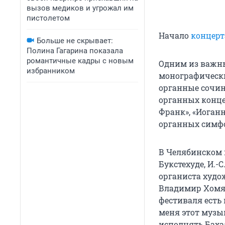
вызов медиков и угрожал им
пистолетом
Начало
концерт
Больше не скрывает:
Полина Гагарина показала
романтичные кадры с новым
Одним из важн
избранником
монографически
органные сочин
органных концер
Франк», «Иоган
органных симфо
В Челябинском 
Букстехуде, И.-С
органиста худо
Владимир Хомяк
фестиваля есть
меня этот музы
исполнять Баха