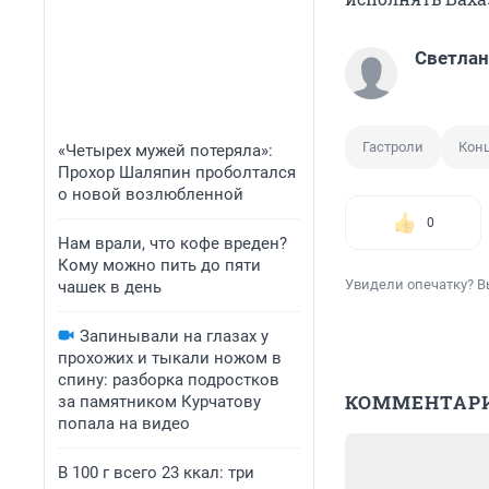
Светлан
Гастроли
Кон
«Четырех мужей потеряла»:
Прохор Шаляпин проболтался
о новой возлюбленной
0
Нам врали, что кофе вреден?
Кому можно пить до пяти
Увидели опечатку? В
чашек в день
Запинывали на глазах у
прохожих и тыкали ножом в
спину: разборка подростков
КОММЕНТАР
за памятником Курчатову
попала на видео
В 100 г всего 23 ккал: три