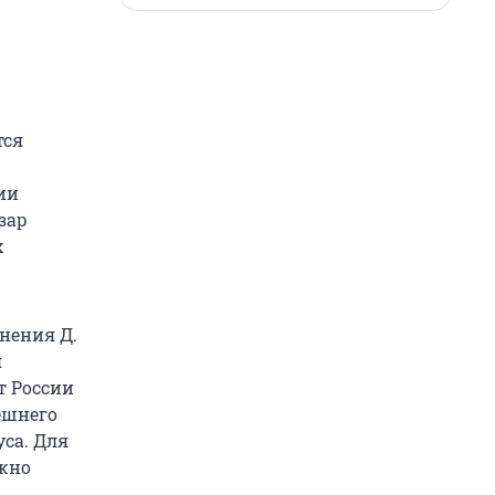
тся
ии
зар
х
нения Д.
я
т России
ешнего
са. Для
ужно