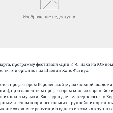
марта, программу фестиваля «Дни И.-С. Баха на Южном
енитый органист из Швеции Ханс Фагиус.
яется профессором Королевской музыкальной академи
ания), приглашенным профессором многих европейск
ших школ музыки. Ежегодно дает мастер-классы в Евр
лярным членом жюри нескольких крупнейших органн
ыкант сохраняет репутацию одного из самых крупных