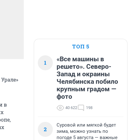
ТОП 5
«Все машины в
1
решето». Северо-
Запад и окраины
 Урале»
Челябинска побило
крупным градом —
фото
и в
40 622
198
их
опе,
Суровой или мягкой будет
ых
2
зима, можно узнать по
погоде 5 августа — важные