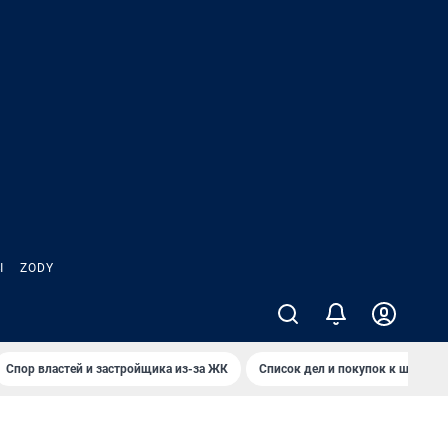
Ы
ZODY
Спор властей и застройщика из-за ЖК
Список дел и покупок к школе