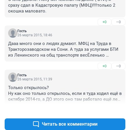
сразу сдал в Кадастровую палату (МФЦ)!!!!только 2 
окошка маловато.
+0
–0
Гость
26 марта 2015, 18:46
Дааа много они о людях думают. МФЦ на Труда в 
Тракторозаводском на Сони. А туда за услугами БТИ 
из Ленинского на общ транспорте весЁленько 
переться да стоять по часу, а потом повторно за 
+0
–0
доками(((( Да ещё не в то окно, и не всё принес и 
сходи ешо в кадастр МФЦ прям(((. А раньше у нас 
Гость
своё БТИ было и проблем не было(((. Рег. палата 
26 марта 2015, 11:39
молодцы, филиалы открывают, что очень удобно.
Только открылось?

Ну как оно только открылось, если я туда ходил ещё в 
октябре 2014-го, а ДО этого оно там работало ещё лет 
20 ? Ну как оно только открылось-то ?

+0
–0
БТИ оно называлось ещё в 1996 году. А сейчас только 
переименовали.

Т.е. события никакого и нет.
Читать все комментарии