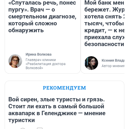
«Спуталась речь, понес
Мой банк меня
пургу». Врач — о
бережет. Журн
смертельном диагнозе,
хотела снять 2
который сложно
тысяч, чтобы п
обнаружить
кредит, — к не
приехала служ
безопасности
Ирина Волкова
Главврач клиники
Ксения Владим
«Реабилитация доктора
Автор мнения
Волковой»
РЕКОМЕНДУЕМ
Вой сирен, злые туристы и грязь.
Стоит ли ехать в самый большой
аквапарк в Геленджике — мнение
туристки