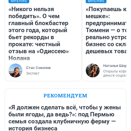
МНЕНИЕ
МНЕНИЕ
«Никого нельзя
«Покупаешь ко
победить». О чем
мешке»:
главный блокбастер
предпринимате
этого года, который
Тюмени — о том
бьет рекорды в
реально устро
прокате: честный
бизнес со скл
отзыв на «Одиссею»
дешевых това
Нолана
Наталья Шорох
Стас Соколов
Открыла кофейн
Эксперт
деньги соцразв
РЕКОМЕНДУЕМ
«Я должен сделать всё, чтобы у жены
были ягоды, да ведь?»: под Пермью
семья создала клубничную ферму —
история бизнеса