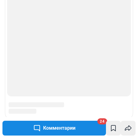
Политика использования cookies
Рекомендательные системы
Пользовательское соглашение сервиса «Подписка без баннерной
рекламы»
© ООО «Интернет Технологии»
24
Комментарии