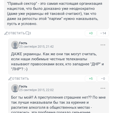
"Правый сектор" - это самая настоящая организация 
нацистов, что было доказано уже неоднократно 
(даже уже украинцы её таковой считают), так что 
даже за репосты этой "партии" нужно наказывать, 
пусть и условно.
+3
–14
ОТВЕТИТЬ
3
Гость
25 сентября 2015, 21:42
ДАЖЕ украинцы. Как же они так могут считать, 
если наши любимые честные телеканалы 
называют правосеками всех, кто западнее "ДНР" и 
"ЛНР"? :-)
+5
–0
ОТВЕТИТЬ
Гость
25 сентября 2015, 22:02
Бог ты мой!! А преступления страшнее нет?? По мне 
так лучше наказывали бы так за курение и 
распитие алкоголя в общественных местах - 
согласись, эта проблема гораздо серьезнее