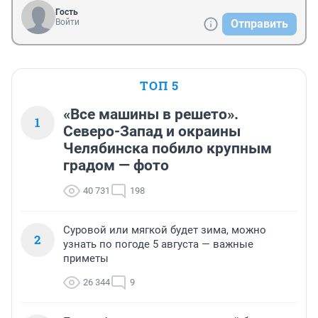
Гость
Войти
Отправить
ТОП 5
«Все машины в решето».
1
Северо-Запад и окраины
Челябинска побило крупным
градом — фото
40 731
198
Суровой или мягкой будет зима, можно
2
узнать по погоде 5 августа — важные
приметы
26 344
9