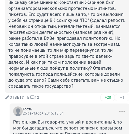
Выскажу своё мнение: Константин Жаринов был 
организатором нескольких протестных митингов, 
пикетов. Его судят всего лишь за то, что он выложил 
у себя на странице ВК ссылку на "ПС" (сделал репост). 
Человек он открытый, интеллигентный, занимается 
писательской деятельностью (написал ряд книг), 
ранее работал в ВУЗе, преподавал политологию. Но 
когда таких людей начинают судить за экстремизм, 
то не понимаешь, то ли мир перевернулся, то ли 
правосудие в этой стране зарыто где-то далеко-
далеко. И как при таком положении вещей 
нормальные люди пойдут в политику? Ответьте, 
пожалуйста, господа полицейские, которые довели 
до суда это дело? Сами себе ответьте, вам не стыдно 
создавать такое государство?
+28
–1
ОТВЕТИТЬ
12
Гость
25 сентября 2015, 18:54
Раз он, как Вы говорите, умный и воспитанный, то 
мог бы догадаться, что репост записи с призывом 