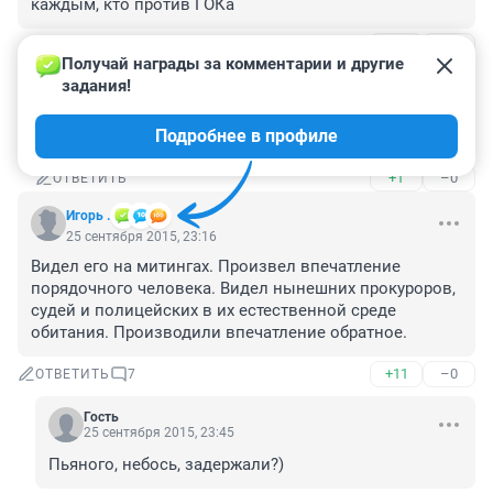
каждым, кто против ГОКа
+3
–6
ОТВЕТИТЬ
1
Получай награды за комментарии и другие 
задания!
Гость
26 сентября 2015, 01:20
Подробнее в профиле
Он? Да не..
+1
–0
ОТВЕТИТЬ
Игорь .
25 сентября 2015, 23:16
Видел его на митингах. Произвел впечатление 
порядочного человека. Видел нынешних прокуроров, 
судей и полицейских в их естественной среде 
обитания. Производили впечатление обратное.
+11
–0
ОТВЕТИТЬ
7
Гость
25 сентября 2015, 23:45
Пьяного, небось, задержали?)