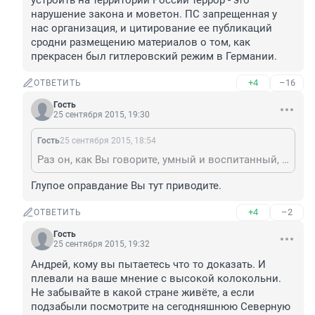
устроить на территории России террор - это 
нарушение закона и моветон. ПС запрещенная у 
нас организация, и цитирование ее публикаций 
сродни размещению материалов о том, как 
прекрасен был гитлеровский режим в Германии.
+4
–16
ОТВЕТИТЬ
Гость
25 сентября 2015, 19:30
Гость
25 сентября 2015, 18:54
Раз он, как Вы говорите, умный и воспитанный, то мог бы догадаться, что репост записи с призывом устроить на территории России террор - это нарушение закона и моветон. ПС запрещенная у нас организация, и цитирование ее публикаций сродни размещению материалов о том, как прекрасен был гитлеровский режим в Германии.
Глупое оправдание Вы тут приводите.
+4
–2
ОТВЕТИТЬ
Гость
25 сентября 2015, 19:32
Андрей, кому вы пытаетесь что то доказать. И 
плевали на ваше мнение с высокой колокольни. 
Не забывайте в какой стране живёте, а если 
подзабыли посмотрите на сегодняшнюю Северную 