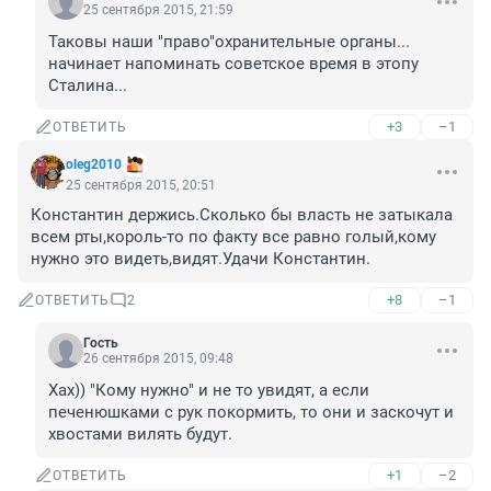
25 сентября 2015, 21:59
Таковы наши "право"охранительные органы... 
начинает напоминать советское время в этопу 
Сталина...
+3
–1
ОТВЕТИТЬ
oleg2010
25 сентября 2015, 20:51
Константин держись.Сколько бы власть не затыкала 
всем рты,король-то по факту все равно голый,кому 
нужно это видеть,видят.Удачи Константин.
+8
–1
ОТВЕТИТЬ
2
Гость
26 сентября 2015, 09:48
Хах)) "Кому нужно" и не то увидят, а если 
печенюшками с рук покормить, то они и заскочут и 
хвостами вилять будут.
+1
–2
ОТВЕТИТЬ