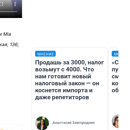
м Mia
ая, 136;
МНЕНИЕ
МНЕНИ
Продашь за 3000, налог
«Спут
возьмут с 4000. Что
пургу»
нам готовит новый
смерт
налоговый закон — он
котор
коснется импорта и
обнар
даже репетиторов
Анастасия Завгородняя