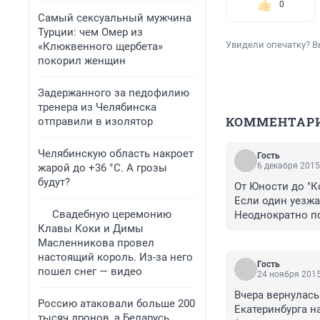
0
Самый сексуальный мужчина
Турции: чем Омер из
Увидели опечатку? В
«Клюквенного щербета»
покорил женщин
Задержанного за педофилию
тренера из Челябинска
КОММЕНТАР
отправили в изолятор
Челябинскую область накроет
Гость
6 декабря 2015
жарой до +36 °C. А грозы
будут?
От Юности до "Ко
Если один уезжае
Свадебную церемонию
Неоднократно по
Клавы Коки и Димы
Масленникова провел
настоящий король. Из-за него
Гость
пошел снег — видео
24 ноября 2015
Вчера вернулась
Россию атаковали больше 200
Екатеринбурга на
тысяч дронов, а Беларусь