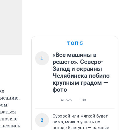
ТОП 5
«Все машины в
1
решето». Северо-
Запад и окраины
Челябинска побило
крупным градом —
фото
же
писанию.
41 526
198
ром.
оваться
Суровой или мягкой будет
епозите.
2
зима, можно узнать по
тнеслись
погоде 5 августа — важные