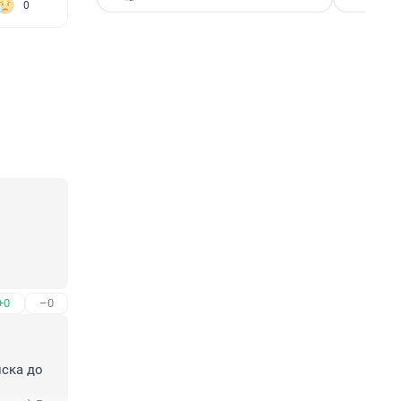
0
+0
–0
ска до 