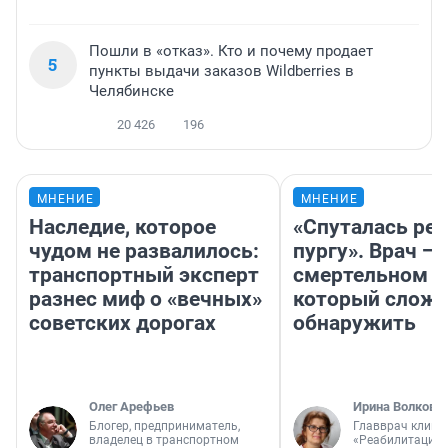
Пошли в «отказ». Кто и почему продает
5
пункты выдачи заказов Wildberries в
Челябинске
20 426
196
МНЕНИЕ
МНЕНИЕ
Наследие, которое
«Спуталась реч
чудом не развалилось:
пургу». Врач — 
транспортный эксперт
смертельном д
разнес миф о «вечных»
который слож
советских дорогах
обнаружить
Олег Арефьев
Ирина Волкова
Блогер, предприниматель,
Главврач клини
владелец в транспортном
«Реабилитация 