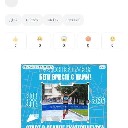
ДПС
Озёрск
СК РФ
Взятка
0
0
0
0
0
РЕКЛАМА • EA-M.ORG