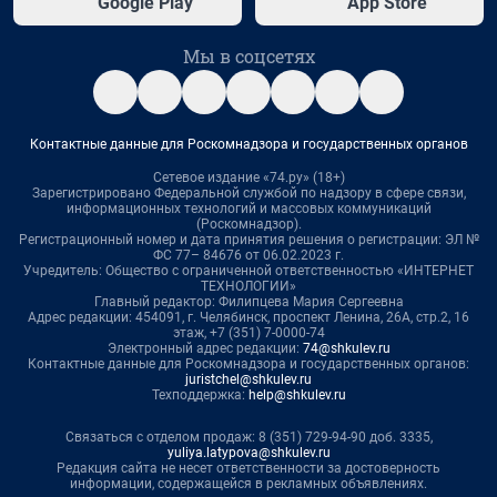
Google Play
App Store
Мы в соцсетях
Контактные данные для Роскомнадзора и государственных органов
Сетевое издание «74.ру» (18+)
Зарегистрировано Федеральной службой по надзору в сфере связи,
информационных технологий и массовых коммуникаций
(Роскомнадзор).
Регистрационный номер и дата принятия решения о регистрации: ЭЛ №
ФС 77– 84676 от 06.02.2023 г.
Учредитель: Общество с ограниченной ответственностью «ИНТЕРНЕТ
ТЕХНОЛОГИИ»
Главный редактор: Филипцева Мария Сергеевна
Адрес редакции: 454091, г. Челябинск, проспект Ленина, 26А, стр.2, 16
этаж, +7 (351) 7-0000-74
Электронный адрес редакции:
74@shkulev.ru
Контактные данные для Роскомнадзора и государственных органов:
juristchel@shkulev.ru
Техподдержка:
help@shkulev.ru
Связаться с отделом продаж: 8 (351) 729-94-90 доб. 3335,
yuliya.latypova@shkulev.ru
Редакция сайта не несет ответственности за достоверность
информации, содержащейся в рекламных объявлениях.