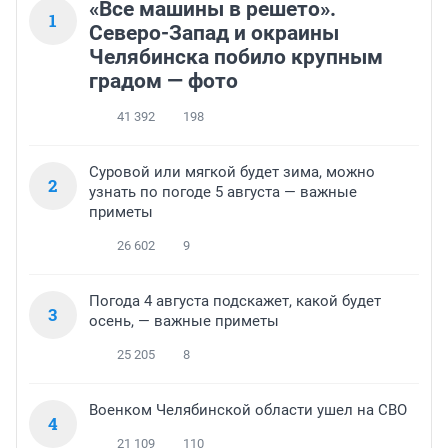
«Все машины в решето».
1
Северо-Запад и окраины
Челябинска побило крупным
градом — фото
41 392
198
Суровой или мягкой будет зима, можно
2
узнать по погоде 5 августа — важные
приметы
26 602
9
Погода 4 августа подскажет, какой будет
3
осень, — важные приметы
25 205
8
Военком Челябинской области ушел на СВО
4
21 109
110