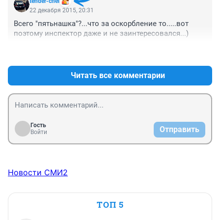
tender-chel
жалобах за них возьмутся и либо знак снимут или 
22 декабря 2015, 20:31
шлакбаум для контроля въезда поставят. А так это 
Всего "пятьнашка"?...что за оскорбление то.....вот 
беспредел.
поэтому инспектор даже и не заинтересовался...)
+0
–0
Читать все комментарии
Гость
Отправить
Войти
Новости СМИ2
ТОП 5