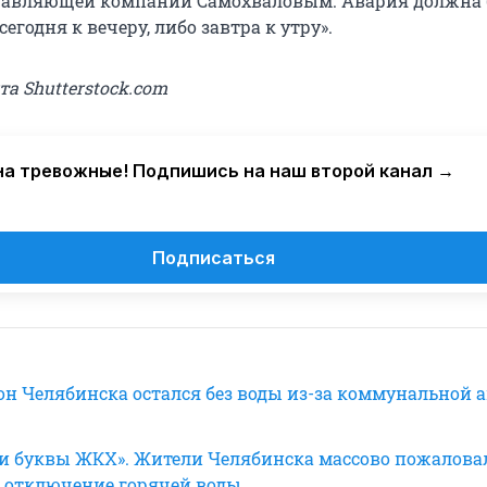
равляющей компании Самохваловым. Авария должна
сегодня к вечеру, либо завтра к утру».
та Shutterstock.com
а тревожные! Подпишись на наш второй канал →
Подписаться
н Челябинска остался без воды из-за коммунальной 
дни буквы ЖКХ». Жители Челябинска массово пожалова
 отключение горячей воды