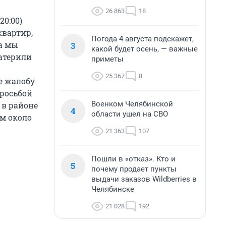
26 863
18
20:00)
квартир,
Погода 4 августа подскажет,
да мы
3
какой будет осень, — важные
материли
приметы
25 367
8
е жалобу
росьбой
Военком Челябинской
 в районе
4
области ушел на СВО
ем около
21 363
107
Пошли в «отказ». Кто и
5
почему продает пункты
выдачи заказов Wildberries в
Челябинске
21 028
192