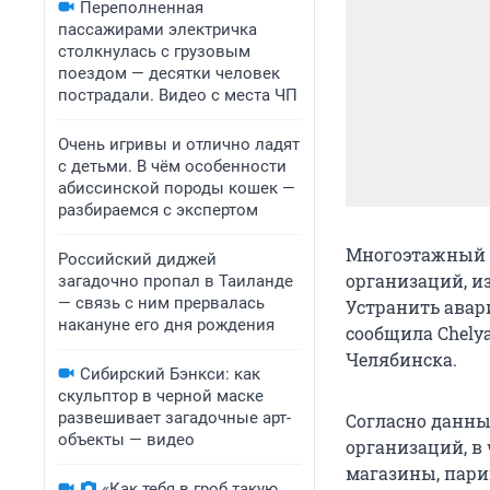
Переполненная
пассажирами электричка
столкнулась с грузовым
поездом — десятки человек
пострадали. Видео с места ЧП
Очень игривы и отлично ладят
с детьми. В чём особенности
абиссинской породы кошек —
разбираемся с экспертом
Многоэтажный ж
Российский диджей
организаций, и
загадочно пропал в Таиланде
— связь с ним прервалась
Устранить авар
накануне его дня рождения
сообщила Chely
Челябинска.
Сибирский Бэнкси: как
скульптор в черной маске
развешивает загадочные арт-
Согласно данны
объекты — видео
организаций, в 
магазины, пари
«Как тебя в гроб такую