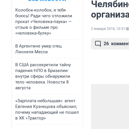
Челябин
Колобок-колобок, я тебя
организ
боюсь! Ради чего отложили
прокат «Человека-паука» —
отзыв о фильме про
2 января 2016, 10:51
«человека-булку»
26
коммен
В Аргентине умер отец
Лионеля Месси
В США рассекретили тайну
падения НЛО в Бразилии:
внутри сферы обнаружили
тело человека. Новости 8
августа
«Зарплата небольшая»: агент
Евгения Кузнецова объяснил,
почему нападающий не пошел
в ХК «Трактор»