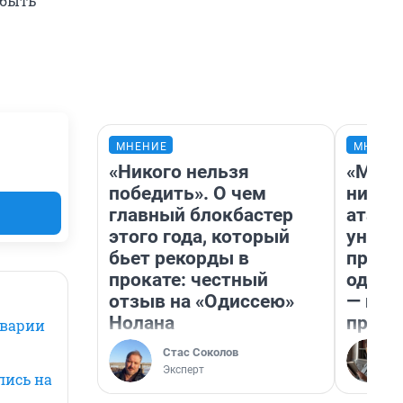
 быть
МНЕНИЕ
МНЕНИ
«Никого нельзя
«Марк
победить». О чем
ничег
главный блокбастер
атаки
этого года, который
уничт
бьет рекорды в
право
прокате: честный
одежд
отзыв на «Одиссею»
— исп
Нолана
предп
аварии
Стас Соколов
Эксперт
лись на