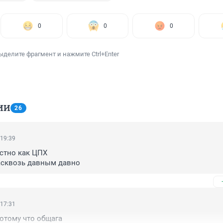
0
0
0
ыделите фрагмент и нажмите Ctrl+Enter
ИИ
26
 19:39
стно как ЦПХ

асквозь давным давно
 17:31
отому что общага