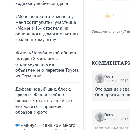
зодиака улыбнется удача
0
«Меня не просто отменяют,
меня хотят убить»: участница
«Мамы в 16» ответила на
Увидели опечатку? В
обвинения в домогательствах
к маленькому сыну
Житель Челябинской области
потерял 3 миллиона,
КОММЕНТАР
откликнувшись на
объявление о перегоне Toyota
из Германии
Гость
4 января 2016,
Дофаминовый шик, блеск,
Это здание изве
красота. Фанки-стайл в
Оно прогнило н
одежде: что это такое и как
его носить — примеры
образов с фото
Гость
4 января 2016,
«Минус — слишком много
мне вас жалко п