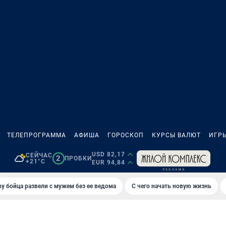
ТЕЛЕПРОГРАММА
АФИША
ГОРОСКОП
КУРСЫ ВАЛЮТ
ИГР
USD 82,17
СЕЙЧАС
2
ПРОБКИ
+21°C
EUR 94,84
у бойца развели с мужем без ее ведома
С чего начать новую жизнь