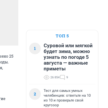
ТОП 5
Суровой или мягкой
1
будет зима, можно
жено 25
узнать по погоде 5
воды.
августа — важные
я,
приметы
26 854
9
Тест для самых умных
2
челябинцев: ответьте на 10
гие
из 10 и проверьте свой
.
кругозор