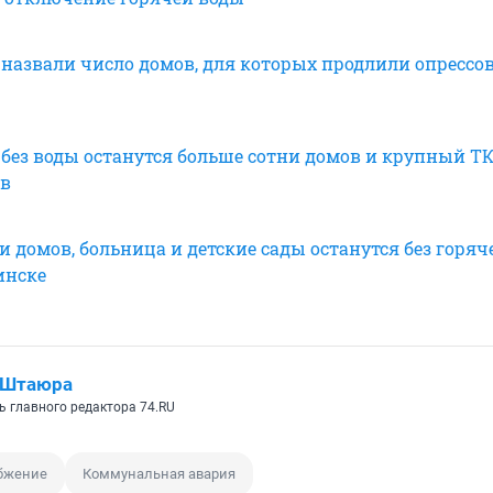
 назвали число домов, для которых продлили опрессо
 без воды останутся больше сотни домов и крупный Т
ов
 домов, больница и детские сады останутся без горяч
инске
 Штаюра
ь главного редактора 74.RU
бжение
Коммунальная авария