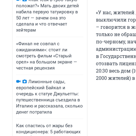
положат?» Мать двоих детей
набила первую татуировку в
«У нас, жителей 
50 лет — зачем она это
выключили горя
сделала и что отвечает
– говорится в 
хейтерам
только не обращ
по-черному, на
«Финал не совпал с
администрацию 
ожиданиями»: стоит ли
в Государствен
смотреть фильм «Старый
орел» на большом экране —
отозвать лиценз
честная рецензия
20:30 весь дом 
2000 жителей) в
Лимонные сады,
европейский Байкал и
очередь к статуе Джульетты:
путешественница съездила в
Италию и рассказала, сколько
денег потратила
Как спастись от жары без
кондиционера: 5 работающих