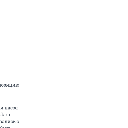
 позицию
и насос,
sk.ru
ались с