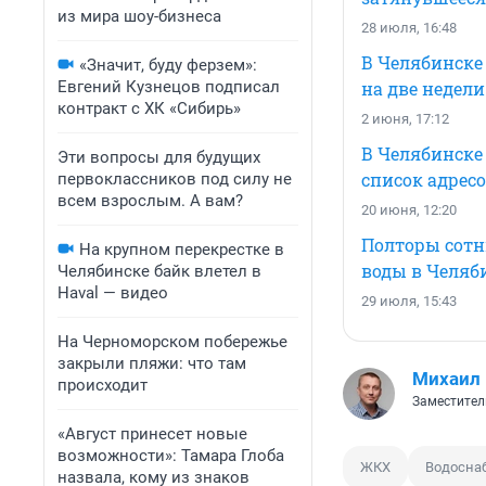
из мира шоу-бизнеса
28 июля, 16:48
В Челябинске
«Значит, буду ферзем»:
Евгений Кузнецов подписал
на две недели
контракт с ХК «Сибирь»
2 июня, 17:12
В Челябинске
Эти вопросы для будущих
список адрес
первоклассников под силу не
всем взрослым. А вам?
20 июня, 12:20
Полторы сотни
На крупном перекрестке в
воды в Челяб
Челябинске байк влетел в
Haval — видео
29 июля, 15:43
На Черноморском побережье
закрыли пляжи: что там
Михаил
происходит
Заместител
«Август принесет новые
возможности»: Тамара Глоба
ЖКХ
Водосна
назвала, кому из знаков