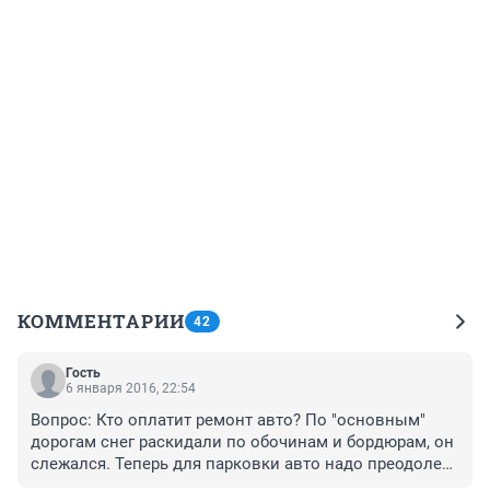
КОММЕНТАРИИ
42
Гость
6 января 2016, 22:54
Вопрос: Кто оплатит ремонт авто? По "основным" 
дорогам снег раскидали по обочинам и бордюрам, он 
слежался. Теперь для парковки авто надо преодолеть 
бруствер высотой почти в полметра! на 