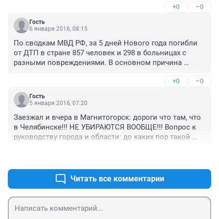
+0
–0
"второстепенные" улицы лучше вообще не лезть. На 
пр.Ленина сегодня местами был просто каток, ехал 
Гость
40км/ч тормозной путь почти 30м. В итого:1) днище 
6 января 2016, 08:15
авто ободрано, замята защита, 2) эти сугробы по 
По сводкам МВД РФ, за 5 дней Нового года погибли 
весне стают и будет бассеин "Челябинск". 3)Разметки 
от ДТП в стране 857 человек и 298 в больницах с 
в городе нет, зато камеры работают исправно! " 
разными повреждениями. В основном причина 
Губернатор Сугробский одумайся!!!!"
виновны в 98% сами погибшие, скорость, пьяное 
+0
–0
состояние и нарушение норм ПДД. Одно радует среди 
погибших большинство средний и богатый класс. 
Гость
Малоимущих всего до 8%.
5 января 2016, 07:20
Заезжал и вчера в Магнитогорск: дороги что там, что 
в Челябинске!!! НЕ УБИРАЮТСЯ ВООБЩЕ!!! Вопрос к 
руководству города и области: до каких пор такой 
бардак будет на дорогах????
+0
–0
Читать все комментарии