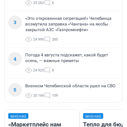
25 262
6
«Это откровенная сегрегация!» Челябинца
3
возмутила заправка «Чангана» на якобы
закрытой АЗС «Газпромнефти»
24 990
285
Погода 4 августа подскажет, какой будет
4
осень, — важные приметы
24 923
8
Военком Челябинской области ушел на СВО
5
20 166
109
МНЕНИЕ
МНЕНИЕ
«Маркетплейс нам
Тепло для бюд