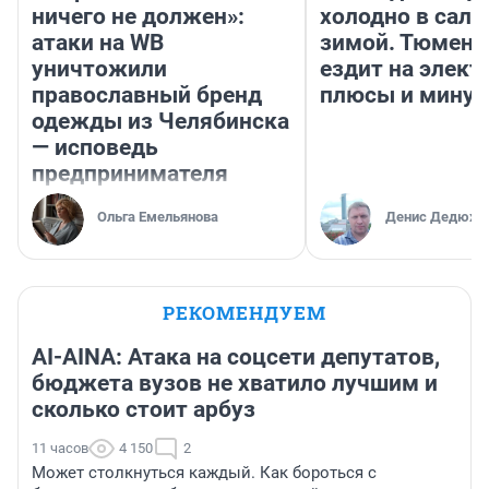
ничего не должен»:
холодно в сало
атаки на WB
зимой. Тюмене
уничтожили
ездит на элект
православный бренд
плюсы и мину
одежды из Челябинска
— исповедь
предпринимателя
Ольга Емельянова
Денис Дедюхи
РЕКОМЕНДУЕМ
AI-AINA: Атака на соцсети депутатов,
бюджета вузов не хватило лучшим и
сколько стоит арбуз
11 часов
4 150
2
Может столкнуться каждый. Как бороться с