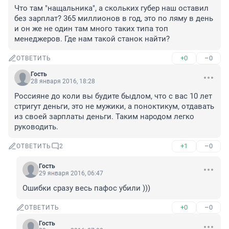
Что там "нащальника", а скольких губер наш оставил 
без зарплат? 365 миллионов в год, это по ляму в день 
и он же не один там много таких типа топ 
менеджеров. Где нам такой станок найти?
+0
–0
ОТВЕТИТЬ
Гость
28 января 2016, 18:28
Россияне до коли вы будите быдлом, что с вас 10 лет 
стригут деньги, это не мужики, а поноктикум, отдавать 
из своей зарплаты деньги. Таким народом легко 
руководить.
+1
–0
ОТВЕТИТЬ
2
Гость
29 января 2016, 06:47
Ошибки сразу весь пафос убили )))
+0
–0
ОТВЕТИТЬ
Гость