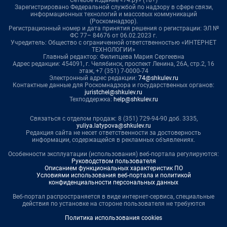
Сетевое издание «74.ру» (18+)
Зарегистрировано Федеральной службой по надзору в сфере связи,
информационных технологий и массовых коммуникаций
(Роскомнадзор).
Регистрационный номер и дата принятия решения о регистрации: ЭЛ №
ФС 77– 84676 от 06.02.2023 г.
Учредитель: Общество с ограниченной ответственностью «ИНТЕРНЕТ
ТЕХНОЛОГИИ»
Главный редактор: Филипцева Мария Сергеевна
Адрес редакции: 454091, г. Челябинск, проспект Ленина, 26А, стр.2, 16
этаж, +7 (351) 7-0000-74
Электронный адрес редакции:
74@shkulev.ru
Контактные данные для Роскомнадзора и государственных органов:
juristchel@shkulev.ru
Техподдержка:
help@shkulev.ru
Связаться с отделом продаж: 8 (351) 729-94-90 доб. 3335,
yuliya.latypova@shkulev.ru
Редакция сайта не несет ответственности за достоверность
информации, содержащейся в рекламных объявлениях.
Особенности эксплуатации (использования) веб-портала регулируются:
Руководством пользователя
Описанием функциональных характеристик ПО
Условиями использования веб-портала и политикой
конфиденциальности персональных данных
Веб-портал распространяется в виде интернет-сервиса, специальные
действия по установке на стороне пользователя не требуются
Политика использования cookies