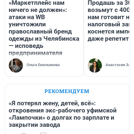
«Маркетплейс нам
Продашь за 300
ничего не должен»:
возьмут с 4000
атаки на WB
нам готовит н
уничтожили
налоговый зако
православный бренд
коснется импор
одежды из Челябинска
даже репетито
— исповедь
предпринимателя
Ольга Емельянова
Анастасия Зав
РЕКОМЕНДУЕМ
«Я потерял жену, детей, всё»:
откровения экс-рабочего уфимской
«Лампочки» о долгах по зарплате и
закрытии завода