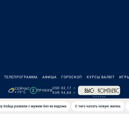
ТЕЛЕПРОГРАММА
АФИША
ГОРОСКОП
КУРСЫ ВАЛЮТ
ИГР
USD 82,17
СЕЙЧАС
2
ПРОБКИ
+19°C
EUR 94,84
у бойца развели с мужем без ее ведома
С чего начать новую жизнь