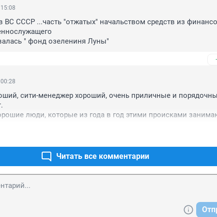
 15:08
в ВС СССР ...часть "отжатых" начальством средств из финансо
еннослужащего

валась " фонд озелениня Луны"
 00:28
оший, сити-менеджер хороший, очень приличные и порядочны


хорошие люди, которые из года в год этими происками занимаю
? Где они работают? Не под началом ли этих честнейших лю
Читать все комментарии
Отп