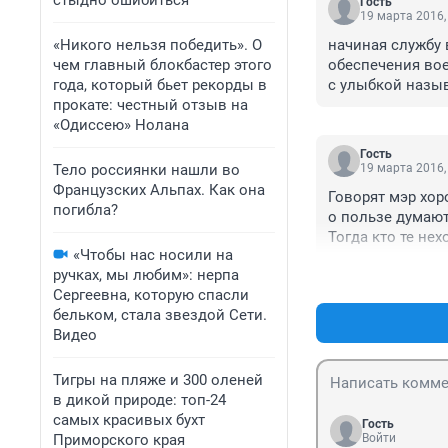
стыдно ошибиться
Гость
19 марта 2016,
«Никого нельзя победить». О
начиная службу 
чем главный блокбастер этого
обеспечения во
года, который бьет рекорды в
с улыбкой назы
прокате: честный отзыв на
«Одиссею» Нолана
Гость
Тело россиянки нашли во
19 марта 2016,
Французских Альпах. Как она
Говорят мэр хор
погибла?
о пользе думают.
Тогда кто те не
«Чтобы нас носили на
законы нарушают
ручках, мы любим»: нерпа
Сергеевна, которую спасли
бельком, стала звездой Сети.
Видео
Тигры на пляже и 300 оленей
в дикой природе: топ-24
самых красивых бухт
Гость
Приморского края
Войти