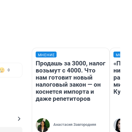
МНЕНИЕ
МНЕНИ
Продашь за 3000, налог
«Позд
возьмут с 4000. Что
никог
0
нам готовит новый
распи
налоговый закон — он
минус
коснется импорта и
Кузи 
даже репетиторов
Анастасия Завгородняя