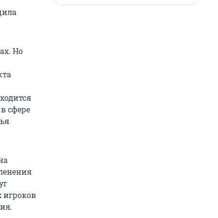
щила
ах. Но
кта
аходится
в сфере
лья
на
еленения
уг
х игроков
ия.