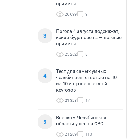
приметы
26 699
9
Погода 4 августа подскажет,
3
какой будет осень, — важные
приметы
25 262
8
Тест для самых умных
4
челябинцев: ответьте на 10
из 10 и проверьте свой
кругозор
21 328
17
Военком Челябинской
5
области ушел на СВО
21 209
110