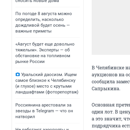
сносить новые дома
По погоде 8 августа можно
определить, насколько
дождливой будет осень —
важные приметы
«Август будет еще довольно
тяжелым». Эксперты — об
обстановке на топливном
рынке России
В Челябинске н
аукционов на ос
Уральский даосизм. Ищем
самое близкое к Челябинску
сообщила замес
(и глухое) место с крутыми
Сапрыкина.
ландшафтами (фоторепортаж)
Основная претен
Россиянина арестовали за
звезды в Telegram — что он
один лот. В це
натворил
а это значит, ч
подрядчика ест
Не работают аэропорты и