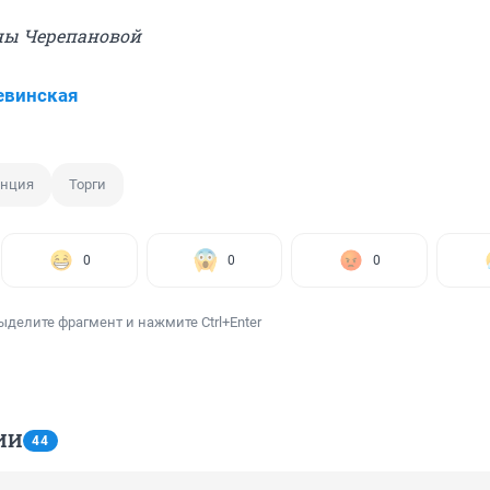
ны Черепановой
евинская
енция
Торги
0
0
0
ыделите фрагмент и нажмите Ctrl+Enter
ИИ
44