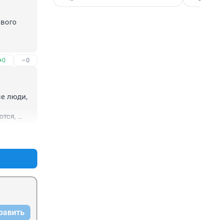
вого 
+0
–0
е люди, 
тся, 
дей?
+2
–0
равить