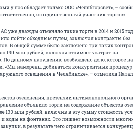
ми у нас обладает только ООО «Челябгорсвет», – сооб
оответственно, это единственный участник торгов».
С уже дважды отменяло такие торги в 2014 и 2015 год
ило пойти обходным путем, заключая контракты без
гов. В общей сумме было заключено три таких контра
ло 190 млн рублей, включая стоимость затрат на
. По данному нарушению возбуждено дело, которое н
и. «Мы намерены добиваться конкурентных процедур 
аружного освещения в Челябинске», – отметила Ната
бъектов озеленения, претензии антимонопольного орга
равление объявило торги на содержание объектов оз
е 130 млн рублей, включив в эту сумму стоимость усл
 и воды на фонтанах. Это лишает возможности многи
закупки, в результате чего ограничивается конкуренц