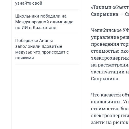
узнайте свой
«Такими объекта
Сапрыкина. – С
Школьники победили на
Международной олимпиаде
по ИИ в Казахстане
Челябинское УФА
управление реш
Побережье Анапы
проведения тор
заполонили ядовитые
стоимостью око
медузы: что происходит с
электроэнергию
пляжами
на рассмотрени
эксплуатации н
Сапрыкина.
Что касается о
аналогичны. Уп
стоимостью боле
электроэнергии
зайти на рынок 