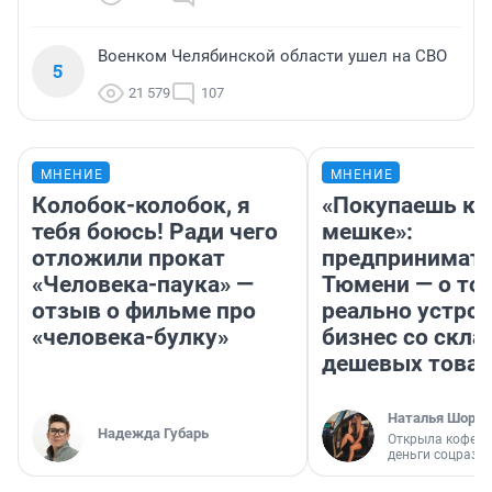
Военком Челябинской области ушел на СВО
5
21 579
107
МНЕНИЕ
МНЕНИЕ
Колобок-колобок, я
«Покупаешь ко
тебя боюсь! Ради чего
мешке»:
отложили прокат
предпринимате
«Человека-паука» —
Тюмени — о том
отзыв о фильме про
реально устро
«человека-булку»
бизнес со скл
дешевых това
Наталья Шорох
Надежда Губарь
Открыла кофейн
деньги соцразв