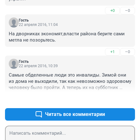
+0
–0
Гость
22 апреля 2016, 11:04
На дворниках экономят,власти района берите сами 
метла не позорьтесь.
+1
–0
Гость
22 апреля 2016, 10:39
Самые обделенные люди это инвалиды. Зимой они 
из дома не выходили, так как невозможно здоровому 
человеку было пройти. А теперь их на субботник 
выгоняют, типа здоровым что бы стыдно было. А 
+0
–0
почему Тефтелев коллегиально с Дубровским с этими 
ребятами сами не выйдут на субботник? Выйдут да 
посмотрят в глаза, тем ребятам, которые на колясках 
Читать все комментарии
убирать будут. Или они могут только указания давать