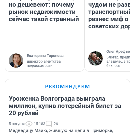
но дешевеют: почему
чудом не разва
рынок недвижимости
транспортный 
сейчас такой странный
разнес миф о 
советских доро
Олег Арефьев
Екатерина Торопова
Блогер, предпри
директор агентства
владелец в тра
недвижимости
бизнесе
РЕКОМЕНДУЕМ
Уроженка Волгограда выиграла
миллион, купив лотерейный билет за
20 рублей
5 августа
15 183
26
Медведицу Майю, жившую на цепи в Приморье,