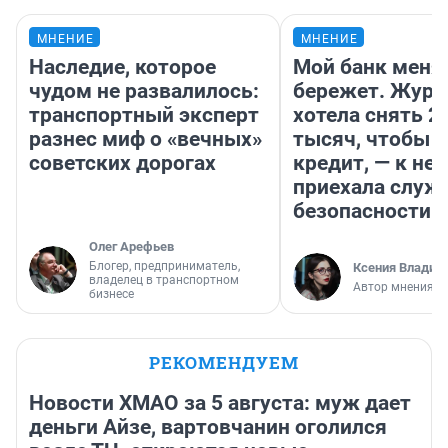
МНЕНИЕ
МНЕНИЕ
Наследие, которое
Мой банк меня
чудом не развалилось:
бережет. Журн
транспортный эксперт
хотела снять 2
разнес миф о «вечных»
тысяч, чтобы п
советских дорогах
кредит, — к не
приехала служ
безопасности
Олег Арефьев
Блогер, предприниматель,
Ксения Владим
владелец в транспортном
Автор мнения
бизнесе
РЕКОМЕНДУЕМ
Новости ХМАО за 5 августа: муж дает
деньги Айзе, вартовчанин оголился