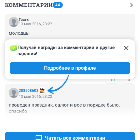
КОММЕНТАРИИ
44
Гость
13 мая 2016, 23:22
молодцы
+0
–0
Получай награды за комментарии и другие 
задания!
Гость
13 мая 2016, 23:22
Подробнее в профиле
да спасибо за салют
+0
–0
208508603
13 мая 2016, 23:22
проведен праздник, салют и все в порядке было. 
спасибо
+0
–0
Читать все комментарии