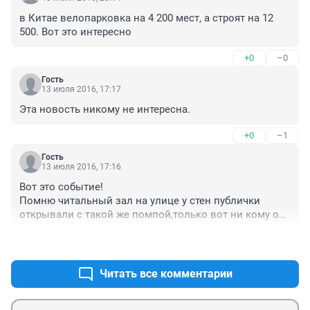
в Китае велопарковка на 4 200 мест, а строят на 12 
500. Вот это интересно
+0
–0
Гость
13 июля 2016, 17:17
Эта новость никому не интересна.
+0
–1
Гость
13 июля 2016, 17:16
Вот это событие!

Помню читальный зал на улице у стен публички 
открывали с такой же помпой,только вот ни кому он 
ненужен оказался,так же как и эта велостоянка.

+0
–1
Библиотека должна объявлять о появлении новых 
экземпляров книг или поступлением очень редких.
Читать все комментарии