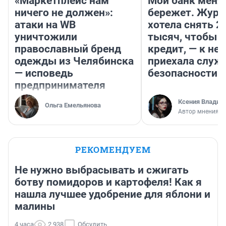
«Маркетплейс нам
Мой банк меня
ничего не должен»:
бережет. Журн
атаки на WB
хотела снять 2
уничтожили
тысяч, чтобы п
православный бренд
кредит, — к не
одежды из Челябинска
приехала служ
— исповедь
безопасности
предпринимателя
Ксения Владим
Ольга Емельянова
Автор мнения
РЕКОМЕНДУЕМ
Не нужно выбрасывать и сжигать
ботву помидоров и картофеля! Как я
нашла лучшее удобрение для яблони и
малины
4 часа
2 938
Обсудить