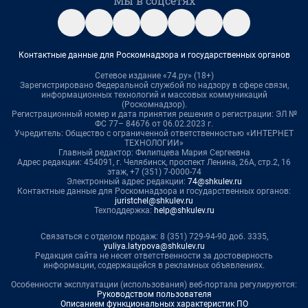
Мы в соцсетях
Контактные данные для Роскомнадзора и государственных органов
Сетевое издание «74.ру» (18+)
Зарегистрировано Федеральной службой по надзору в сфере связи,
информационных технологий и массовых коммуникаций
(Роскомнадзор).
Регистрационный номер и дата принятия решения о регистрации: ЭЛ №
ФС 77– 84676 от 06.02.2023 г.
Учредитель: Общество с ограниченной ответственностью «ИНТЕРНЕТ
ТЕХНОЛОГИИ»
Главный редактор: Филипцева Мария Сергеевна
Адрес редакции: 454091, г. Челябинск, проспект Ленина, 26А, стр.2, 16
этаж, +7 (351) 7-0000-74
Электронный адрес редакции:
74@shkulev.ru
Контактные данные для Роскомнадзора и государственных органов:
juristchel@shkulev.ru
Техподдержка:
help@shkulev.ru
Связаться с отделом продаж: 8 (351) 729-94-90 доб. 3335,
yuliya.latypova@shkulev.ru
Редакция сайта не несет ответственности за достоверность
информации, содержащейся в рекламных объявлениях.
Особенности эксплуатации (использования) веб-портала регулируются:
Руководством пользователя
Описанием функциональных характеристик ПО