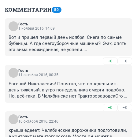
КОММЕНТАРИИ
50
Гость
1 ноября 2016, 14:09
Вот и пришел первый день ноября. Снега по самые 
бубенцы. А где снегоуборочные машины?! Э-эх, опять 
эта зима неожиданная, не успели....
+0
–0
Гость
11 октября 2016, 00:35
Евгений Николаевич! Понятно, что понедельник - 
день тяжёлый, а утро понедельника смерти подобно. 
Но, всё-таки. В Челябинске нет ТракторозаводскОго 
района. В Челябинске есть ТракторозавОдский район. 
+0
–0
Название района произошло от словосочетания 
Тракторный завОд. 

Гость
P. S. Ваш предшественник на посту мэра (не сити-
10 октября 2016, 22:46
менеджера) до занятия мэрского стула, в силу каких-
крыша едееет: Челябинские дорожники подготовили, 
то особенностей организма (возможно, 
а контракт магнитогорскому Мосту, он может и 