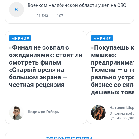
Военком Челябинской области ушел на СВО
5
21 543
107
МНЕНИЕ
МНЕНИЕ
«Финал не совпал с
«Покупаешь ко
ожиданиями»: стоит ли
мешке»:
смотреть фильм
предпринимате
«Старый орел» на
Тюмени — о том
большом экране —
реально устро
честная рецензия
бизнес со скл
дешевых това
Наталья Шорох
Надежда Губарь
Открыла кофейн
деньги соцразв