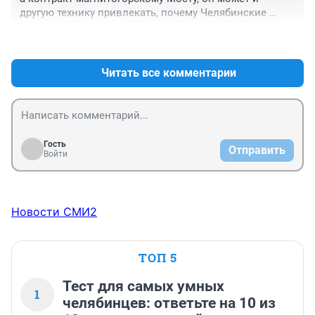
стремительного полёта мысли) только мычать мог и 
другую технику привлекать, почему Челябинские 
гугукать, ну или нечленораздельно материться. 
этого не могут делать?
Пришлось брать уроки русского языка в 
+0
–0
пединституте. А что делать? И буквально заучивать 
наизусть свою речь. Постепенно в ней появились 
Читать все комментарии
связность и какой-то намёк на грамотность. Впрочем, 
иногда прошибало и его, уже на губернаторском 
посту. Отчего и пошло гулять прозвище Газолёд. Это 
когда он пытался выдавать экспромты. Но, вы-то 
старый волк! Не чета спекулянту из 90-х. Верно же?! А 
учиться, оно никогда не поздно.
Гость
Отправить
Войти
Новости СМИ2
ТОП 5
Тест для самых умных
1
челябинцев: ответьте на 10 из