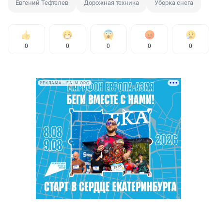
Евгений Тефтелев
Дорожная техника
Уборка снега
0
0
0
0
0
РЕКЛАМА • EA-M.ORG