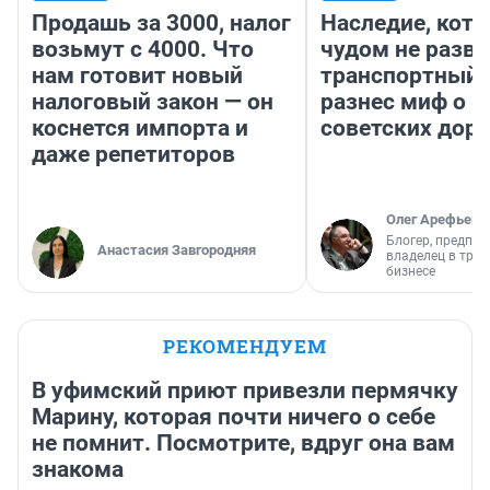
Продашь за 3000, налог
Наследие, кото
возьмут с 4000. Что
чудом не разва
нам готовит новый
транспортный 
налоговый закон — он
разнес миф о 
коснется импорта и
советских доро
даже репетиторов
Олег Арефьев
Блогер, предпри
Анастасия Завгородняя
владелец в тра
бизнесе
РЕКОМЕНДУЕМ
В уфимский приют привезли пермячку
Марину, которая почти ничего о себе
не помнит. Посмотрите, вдруг она вам
знакома