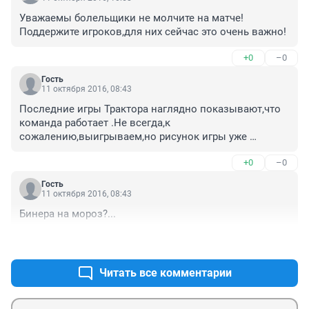
Уважаемы болельщики не молчите на матче!
Поддержите игроков,для них сейчас это очень важно!
+0
–0
Гость
11 октября 2016, 08:43
Последние игры Трактора наглядно показывают,что 
команда работает .Не всегда,к 
сожалению,выигрываем,но рисунок игры уже 
виден.Много очень моментов по игре,но вот 
+0
–0
завершение недотягивает.Анвар молодец ,видно,что 
тренерский штаб работает .С легионерами ,как 
Гость
обычно ,но здесь надо спросить с Гомоляко и 
11 октября 2016, 08:43
руководства Трактора . Верим в команду,желаем 
Бинера на мороз?...
побед Трактору!
+0
–0
Читать все комментарии