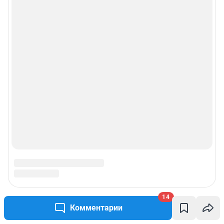
Политика использования cookies
Рекомендательные системы
Пользовательское соглашение сервиса «Подписка без баннерной
рекламы»
© ООО «Интернет Технологии»
14
Комментарии