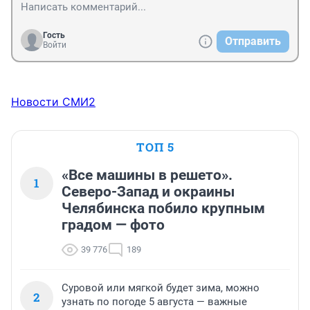
по отделам ТРК в поисках врача. А прививку я так и 
не сделала
Гость
Отправить
Войти
Новости СМИ2
ТОП 5
«Все машины в решето».
1
Северо-Запад и окраины
Челябинска побило крупным
градом — фото
39 776
189
Суровой или мягкой будет зима, можно
2
узнать по погоде 5 августа — важные