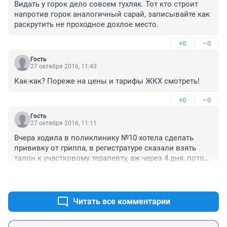
Видать у горок дело совсем тухляк. Тот кто строит 
напротив горок аналогичный сарай, записывайте как 
раскрутить не проходное дохлое место.
+0
–0
Гость
27 октября 2016, 11:43
Как-как? Пореже на цены и тарифы ЖКХ смотреть!
+0
–0
Гость
27 октября 2016, 11:11
Вчера ходила в поликлинику №10 хотела сделать 
прививку от гриппа, в регистратуре сказали взять 
талон к участковому терапевту, аж через 4 дня, потом 
сказали сходите в кабинет 303, там оказался мужской 
+1
–1
врач, потом мне сказали пойти в другой конец этого 
коридора и поискать там врача , который допускает к 
прививке. Не нашла, все очень раздражались и 
Читать все комментарии
посылали кто куда. Так что действительно наверно 
лучше лечиться в ТРК, так хоть наверное не пошлют 