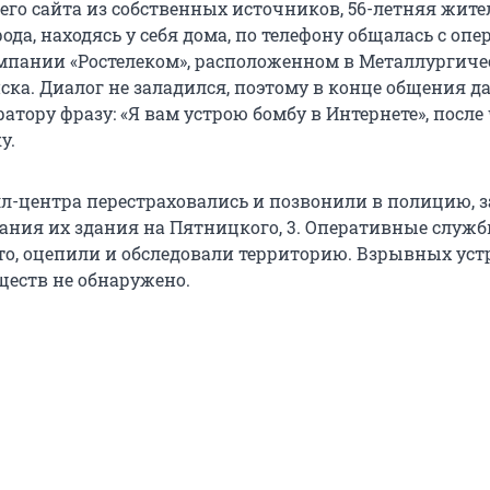
го сайта из собственных источников, 56-летняя жит
да, находясь у себя дома, по телефону общалась с оп
мпании «Ростелеком», расположенном в Металлургич
ска. Диалог не заладился, поэтому в конце общения д
атору фразу: «Я вам устрою бомбу в Интернете», после 
у.
л-центра перестраховались и позвонили в полицию, з
ания их здания на Пятницкого, 3. Оперативные служ
то, оцепили и обследовали территорию. Взрывных уст
еств не обнаружено.