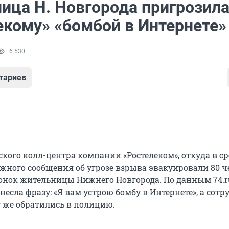
ица Н. Новгорода пригрозил
екому» «бомбой в Интернете»
6 530
тариев
кого колл-центра компании «Ростелеком», откуда в сре
ожного сообщения об угрозе взрыва эвакуировали 80 ч
онок жительницы Нижнего Новгорода. По данным 74.r
есла фразу: «Я вам устрою бомбу в Интернете», а сот
 же обратились в полицию.