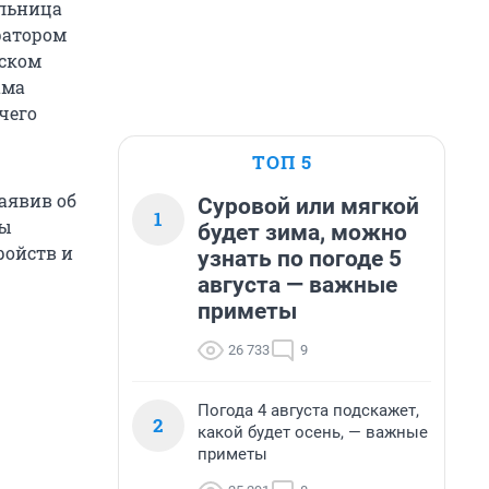
ельница
ератором
еском
ама
чего
ТОП 5
аявив об
Суровой или мягкой
1
бы
будет зима, можно
ройств и
узнать по погоде 5
августа — важные
приметы
26 733
9
Погода 4 августа подскажет,
2
какой будет осень, — важные
приметы