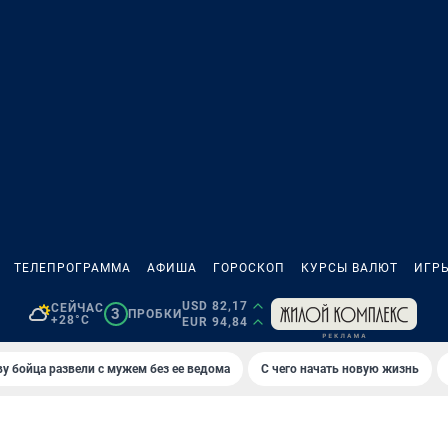
ТЕЛЕПРОГРАММА
АФИША
ГОРОСКОП
КУРСЫ ВАЛЮТ
ИГР
USD 82,17
СЕЙЧАС
3
ПРОБКИ
+28°C
EUR 94,84
у бойца развели с мужем без ее ведома
С чего начать новую жизнь