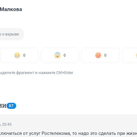
 Малкова
 о взрыве
0
0
0
ыделите фрагмент и нажмите Ctrl+Enter
ИИ
87
, 20:45
лючиться от услуг Ростелекома, то надо это сделать при жизни