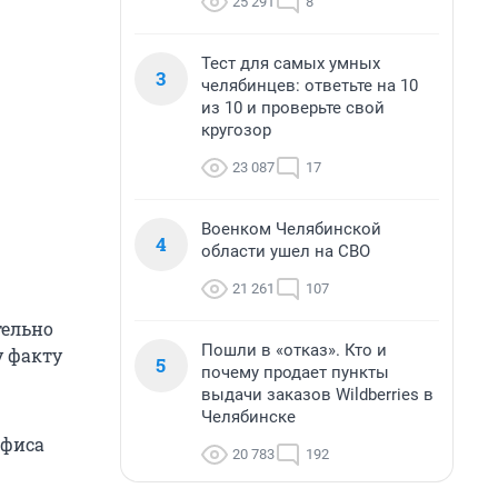
25 291
8
Тест для самых умных
3
челябинцев: ответьте на 10
из 10 и проверьте свой
кругозор
23 087
17
Военком Челябинской
4
области ушел на СВО
21 261
107
тельно
Пошли в «отказ». Кто и
у факту
5
почему продает пункты
выдачи заказов Wildberries в
Челябинске
офиса
20 783
192