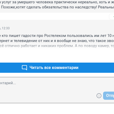
 услуг за умершего человека практически нереально, хоть и ж
. Похоже,хотят сделать обязательства по наследству! Реальны
, 12:33
е кто пишет гадости про Ростелеком пользовались им лет 10 на
рнет и телевидение от них и я вообще не знаю, что такое звон
сё отлично работает и никаких проблем. А по поводу камер, то
ает гибдд, а не они. Они лишь за их размещение, ну размещал
 легче бы вам было??
Читать все комментарии
Отп