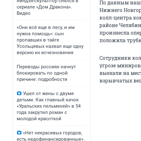
ниндзя-скульптор снялся в
По данным наше
сериале «Дом Дракона».
Нижнего Новгоро
Видео
колл-центра ко
районе Челябин
«Они всё еще в лесу, и им
произнесла опер
нужна помощь»: сын
положила трубк
пропавших в тайге
Усольцевых назвал еще одну
версию их исчезновения
Сотрудники кол
угрозе миниров
Переводы россиян начнут
выехали на мес
блокировать по одной
причине: подробности
взрывчатых вещ
Ушел от жены с двумя
детьми. Как главный качок
«Уральских пельменей» в 54
года закрутил роман с
молодой красоткой
«Нет некрасивых городов,
есть недофинансированные».