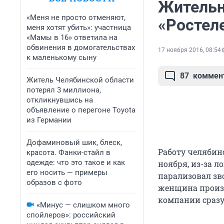
Жительн
«Меня не просто отменяют,
«Ростел
меня хотят убить»: участница
«Мамы в 16» ответила на
обвинения в домогательствах
17 ноября 2016, 08:54
к маленькому сыну
87
коммен
Житель Челябинской области
потерял 3 миллиона,
откликнувшись на
объявление о перегоне Toyota
из Германии
Дофаминовый шик, блеск,
Работу челябинс
красота. Фанки-стайл в
одежде: что это такое и как
ноября, из-за л
его носить — примеры
парализовал зв
образов с фото
женщина произн
компании сразу
«Минус — слишком много
спойлеров»: российский