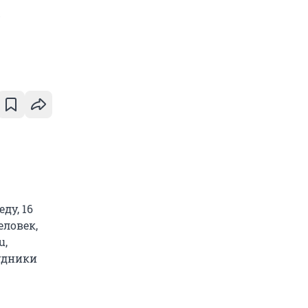
а
ду, 16
еловек,
u,
рудники