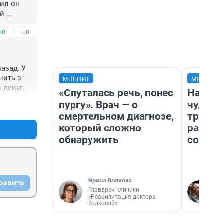
ил он 
й 
+0
–0
зад. У 
ить в 
МНЕНИЕ
МНЕНИ
 деньги 
«Спуталась речь, понес
Насле
и бы их 
пургу». Врач — о
чудом
+0
–0
смертельном диагнозе,
транс
который сложно
разне
обнаружить
совет
Ирина Волкова
равить
Главврач клиники
«Реабилитация доктора
Волковой»