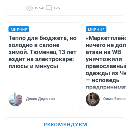
19 943
195
МНЕНИЕ
МНЕНИЕ
Тепло для бюджета, но
«Маркетплейс 
холодно в салоне
ничего не долж
зимой. Тюменец 13 лет
атаки на WB
ездит на электрокаре:
уничтожили
плюсы и минусы
православный 
одежды из Чел
— исповедь
предпринимат
Денис Дедюхин
Ольга Емельян
РЕКОМЕНДУЕМ