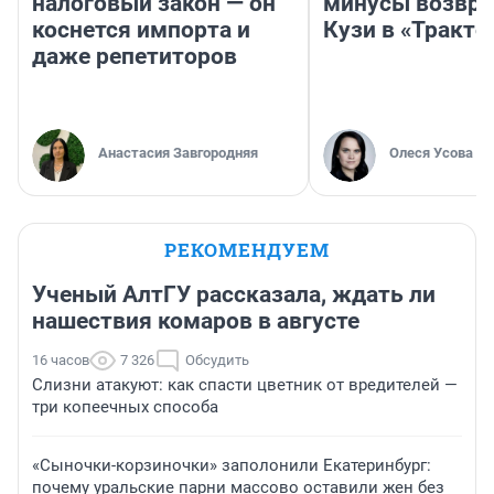
налоговый закон — он
минусы возвр
коснется импорта и
Кузи в «Тракто
даже репетиторов
Анастасия Завгородняя
Олеся Усова
РЕКОМЕНДУЕМ
Ученый АлтГУ рассказала, ждать ли
нашествия комаров в августе
16 часов
7 326
Обсудить
Слизни атакуют: как спасти цветник от вредителей —
три копеечных способа
«Сыночки-корзиночки» заполонили Екатеринбург:
почему уральские парни массово оставили жен без