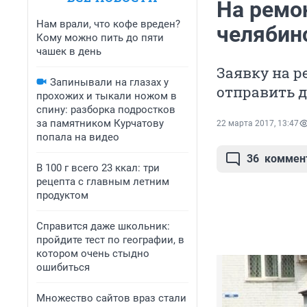
На ремо
Нам врали, что кофе вреден?
челябин
Кому можно пить до пяти
чашек в день
Заявку на 
Запинывали на глазах у
отправить д
прохожих и тыкали ножом в
спину: разборка подростков
за памятником Курчатову
22 марта 2017, 13:47
попала на видео
36
коммен
В 100 г всего 23 ккал: три
рецепта с главным летним
продуктом
Справится даже школьник:
пройдите тест по географии, в
котором очень стыдно
ошибиться
Множество сайтов враз стали