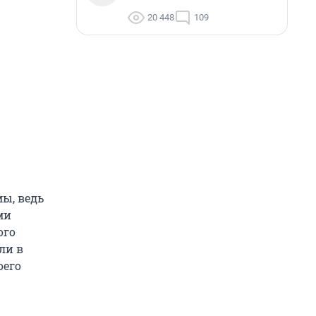
20 448
109
ы, ведь
ми
ого
ли в
оего