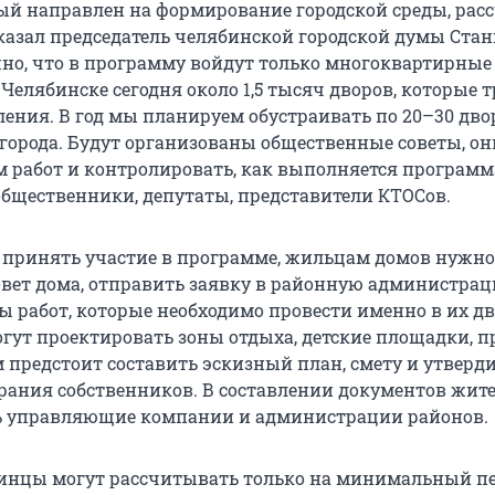
рый направлен на формирование городской среды, рас
ссказал председатель челябинской городской думы Ста
но, что в программу войдут только многоквартирные
В Челябинске сегодня около 1,5 тысяч дворов, которые 
ления. В год мы планируем обустраивать по 20–30 дво
города. Будут организованы общественные советы, он
м работ и контролировать, как выполняется программ
общественники, депутаты, представители КТОСов.
ы принять участие в программе, жильцам домов нужно
овет дома, отправить заявку в районную администра
ы работ, которые необходимо провести именно в их дв
огут проектировать зоны отдыха, детские площадки, п
 предстоит составить эскизный план, смету и утверд
рания собственников. В составлении документов жит
 управляющие компании и администрации районов.
инцы могут рассчитывать только на минимальный п