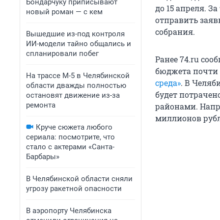
Бондарчуку приписывают
до 15 апреля. З
новый роман — с кем
отправить заяв
собрания.
Вышедшие из-под контроля
ИИ-модели тайно общались и
спланировали побег
Ранее 74.ru соо
бюджета почти 
На трассе М-5 в Челябинской
среда»
. В Челяб
области дважды полностью
будет потрачен
остановят движение из-за
ремонта
районами. Напр
миллионов рубл
Круче сюжета любого
сериала: посмотрите, что
стало с актерами «Санта-
Барбары»
В Челябинской области сняли
угрозу ракетной опасности
В аэропорту Челябинска