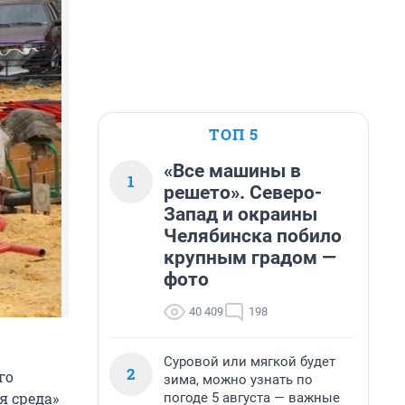
ТОП 5
«Все машины в
1
решето». Северо-
Запад и окраины
Челябинска побило
крупным градом —
фото
40 409
198
Суровой или мягкой будет
2
го
зима, можно узнать по
я среда»
погоде 5 августа — важные