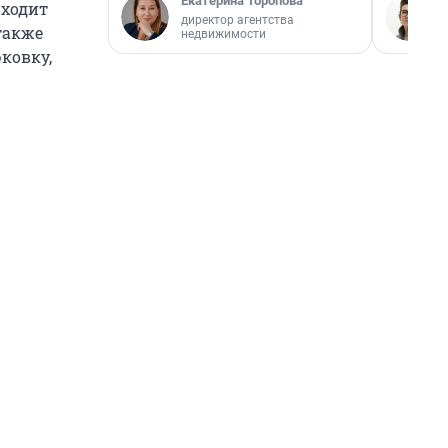
Екатерина Торопова
входит
директор агентства
также
недвижимости
ковку,