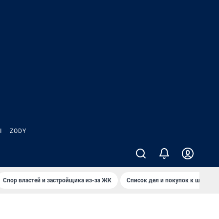
Ы
ZODY
Спор властей и застройщика из-за ЖК
Список дел и покупок к школе