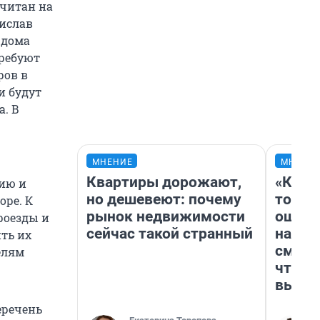
считан на
нислав
 дома
требуют
ров в
и будут
а. В
МНЕНИЕ
МНЕНИ
Квартиры дорожают,
«Кажд
цию и
но дешевеют: почему
то лич
оре. К
рынок недвижимости
ошибк
роезды и
сейчас такой странный
настр
ить их
смотр
елям
чтобы
выгля
еречень