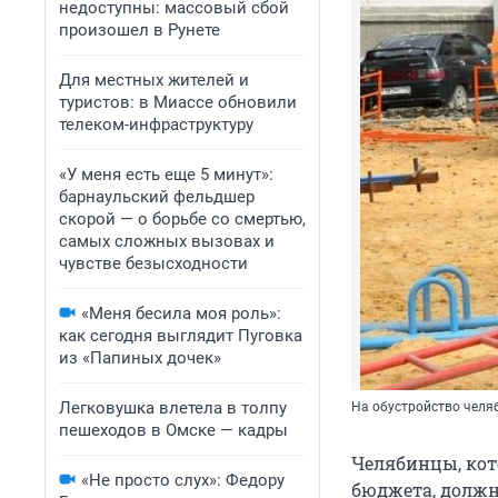
недоступны: массовый сбой
произошел в Рунете
Для местных жителей и
туристов: в Миассе обновили
телеком-инфраструктуру
«У меня есть еще 5 минут»:
барнаульский фельдшер
скорой — о борьбе со смертью,
самых сложных вызовах и
чувстве безысходности
«Меня бесила моя роль»:
как сегодня выглядит Пуговка
из «Папиных дочек»
Легковушка влетела в толпу
На обустройство челя
пешеходов в Омске — кадры
Челябинцы, кот
«Не просто слух»: Федору
бюджета, должн