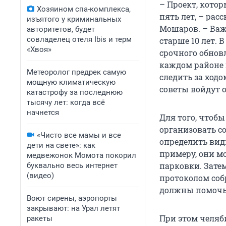
– Проект, кото
Хозяином спа-комплекса,
пять лет, – ра
изъятого у криминальных
Мошаров. – Важ
авторитетов, будет
совладелец отеля Ibis и терм
старше 10 лет. 
«Хвоя»
срочного обнов
каждом районе 
Метеоролог предрек самую
следить за ходо
мощную климатическую
советы войдут 
катастрофу за последнюю
тысячу лет: когда всё
начнется
Для того, чтоб
организовать с
«Чисто все мамы и все
определить вид
дети на свете»: как
примеру, они м
медвежонок Момота покорил
парковки. Затем
буквально весь интернет
(видео)
протоколом соб
должны помочь
Воют сирены, аэропорты
закрывают: на Урал летят
При этом челяб
ракеты