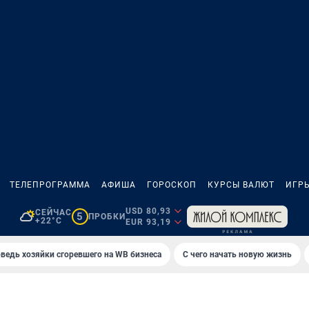
ТЕЛЕПРОГРАММА
АФИША
ГОРОСКОП
КУРСЫ ВАЛЮТ
ИГР
USD 80,93
СЕЙЧАС
5
ПРОБКИ
+22°C
EUR 93,19
ведь хозяйки сгоревшего на WB бизнеса
С чего начать новую жизнь