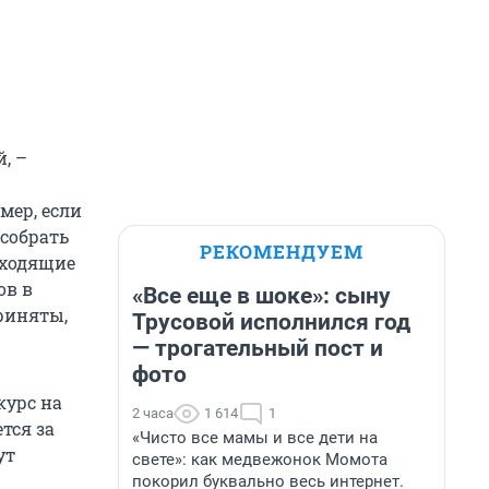
, –
мер, если
 собрать
РЕКОМЕНДУЕМ
входящие
ов в
«Все еще в шоке»: сыну
риняты,
Трусовой исполнился год
— трогательный пост и
фото
курс на
2 часа
1 614
1
тся за
«Чисто все мамы и все дети на
ут
свете»: как медвежонок Момота
покорил буквально весь интернет.