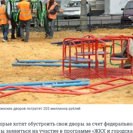
бинских дворов потратят 203 миллиона рублей
орые хотят обустроить свои дворы за счет федерально
ы заявиться на участие в программе «ЖКХ и городска