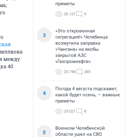
приметы
ма,
го
26 121
9
«Это откровенная
3
го
сегрегация!» Челябинца
возмутила заправка
ская
«Чангана» на якобы
 миллиона
закрытой АЗС
ся между
«Газпромнефти»
ка 40
25 196
285
Погода 4 августа подскажет,
4
какой будет осень, — важные
приметы
25 021
8
Военком Челябинской
5
области ушел на СВО