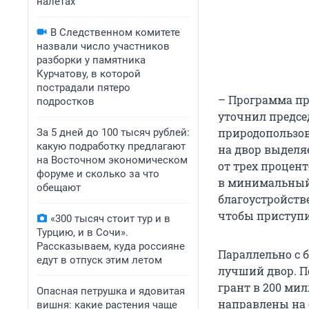
налетах
В Следственном комитете
назвали число участников
разборки у памятника
Курчатову, в которой
пострадали пятеро
– Программа пр
подростков
уточнил предсе
природопользов
За 5 дней до 100 тысяч рублей:
какую подработку предлагают
на двор выделя
на Восточном экономическом
от трех процент
форуме и сколько за что
в минимальный 
обещают
благоустройств
чтобы приступит
«300 тысяч стоит тур и в
Турцию, и в Сочи».
Рассказываем, куда россияне
Параллельно с 
едут в отпуск этим летом
лучший двор. По
грант в 200 мил
Опасная петрушка и ядовитая
направлены на 
вишня: какие растения чаще