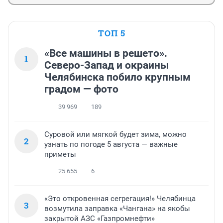
ТОП 5
«Все машины в решето».
1
Северо-Запад и окраины
Челябинска побило крупным
градом — фото
39 969
189
Суровой или мягкой будет зима, можно
2
узнать по погоде 5 августа — важные
приметы
25 655
6
«Это откровенная сегрегация!» Челябинца
3
возмутила заправка «Чангана» на якобы
закрытой АЗС «Газпромнефти»