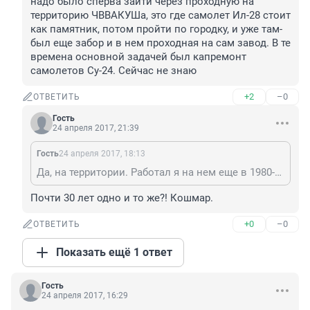
надо было сперва зайти через проходную на 
территорию ЧВВАКУШа, это где самолет Ил-28 стоит 
как памятник, потом пройти по городку, и уже там- 
был еще забор и в нем проходная на сам завод. В те 
времена основной задачей был капремонт 
самолетов Су-24. Сейчас не знаю
+2
–0
ОТВЕТИТЬ
Гость
24 апреля 2017, 21:39
Гость
24 апреля 2017, 18:13
Да, на территории. Работал я на нем еще в 1980-х годах, чтобы на это предприятие (тогда называвшееся в просторечии "Рембаза") пройти- надо было сперва зайти через проходную на территорию ЧВВАКУШа, это где самолет Ил-28 стоит как памятник, потом пройти по городку, и уже там- был еще забор и в нем проходная на сам завод. В те времена основной задачей был капремонт самолетов Су-24. Сейчас не знаю
Почти 30 лет одно и то же?! Кошмар.
+0
–0
ОТВЕТИТЬ
Показать ещё 1 ответ
Гость
24 апреля 2017, 16:29