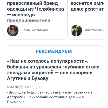
православный бренд
коснется импор
одежды из Челябинска
даже репетито
— исповедь
предпринимателя
Ольга Емельянова
Анастасия Зав
РЕКОМЕНДУЕМ
«Нам не хотелось популярности».
Бабушки из уральской глубинки стали
звездами соцсетей — они покорили
Агутина и Бузову
5 часов
4 892
18
«Выглядит, будто сейчас развалится»: ребенка из
Австралии шокировало состояние зданий в
Приморье