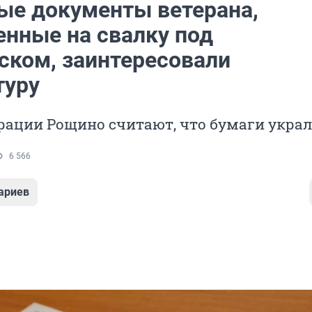
ые документы ветерана,
нные на свалку под
ском, заинтересовали
туру
ации Рощино считают, что бумаги украл
6 566
ариев