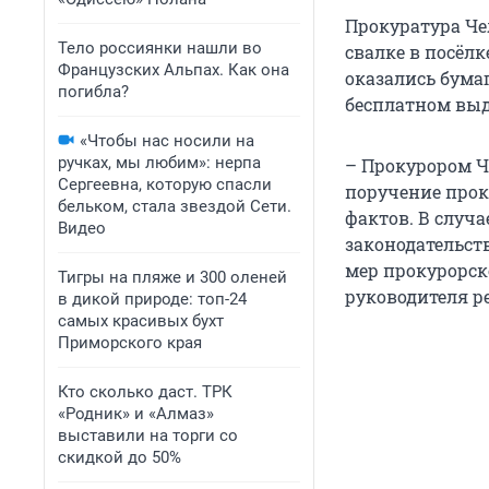
Прокуратура Че
Тело россиянки нашли во
свалке в посёл
Французских Альпах. Как она
оказались бума
погибла?
бесплатном выд
«Чтобы нас носили на
ручках, мы любим»: нерпа
– Прокурором Ч
Сергеевна, которую спасли
поручение прок
бельком, стала звездой Сети.
фактов. В случ
Видео
законодательст
мер прокурорск
Тигры на пляже и 300 оленей
руководителя р
в дикой природе: топ-24
самых красивых бухт
Приморского края
Кто сколько даст. ТРК
«Родник» и «Алмаз»
выставили на торги со
скидкой до 50%