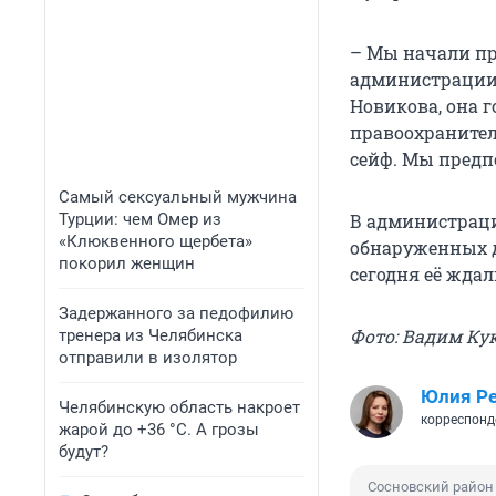
– Мы начали пр
администрации 
Новикова, она г
правоохранител
сейф. Мы предп
Самый сексуальный мужчина
Турции: чем Омер из
В администраци
«Клюквенного щербета»
обнаруженных д
покорил женщин
сегодня её ждал
Задержанного за педофилию
Фото: Вадим К
тренера из Челябинска
отправили в изолятор
Юлия Р
Челябинскую область накроет
корреспонд
жарой до +36 °C. А грозы
будут?
Сосновский район