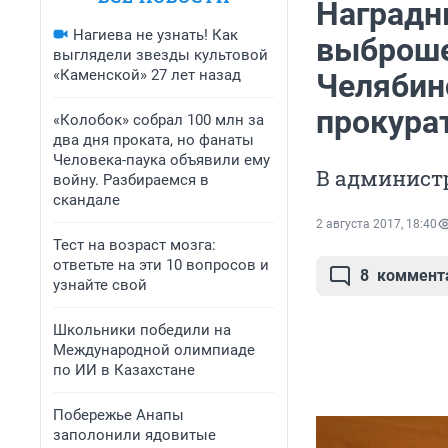
Наградн
Нагиева не узнать! Как
выброше
выглядели звезды культовой
«Каменской» 27 лет назад
Челябин
прокура
«Колобок» собрал 100 млн за
два дня проката, но фанаты
Человека-паука объявили ему
В администр
войну. Разбираемся в
скандале
2 августа 2017, 18:40
Тест на возраст мозга:
ответьте на эти 10 вопросов и
8
коммент
узнайте свой
Школьники победили на
Международной олимпиаде
по ИИ в Казахстане
Побережье Анапы
заполонили ядовитые