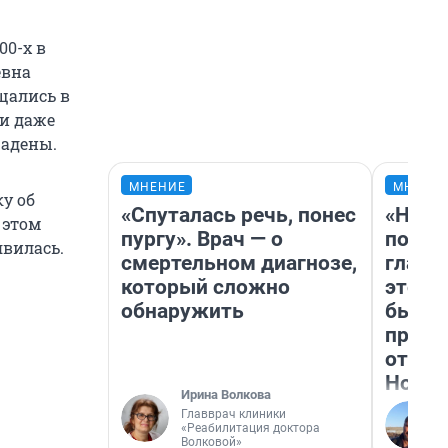
00-х в
евна
щались в
и даже
радены.
МНЕНИЕ
МНЕНИ
у об
«Спуталась речь, понес
«Нико
 этом
пургу». Врач — о
побед
явилась.
смертельном диагнозе,
главн
который сложно
этого
обнаружить
бьет 
прока
отзыв
Нолан
Ирина Волкова
Главврач клиники
«Реабилитация доктора
Волковой»