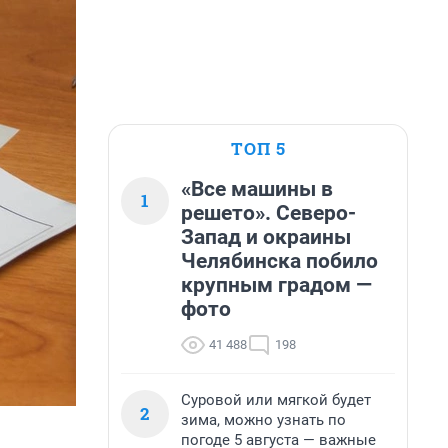
ТОП 5
«Все машины в
1
решето». Северо-
Запад и окраины
Челябинска побило
крупным градом —
фото
41 488
198
Суровой или мягкой будет
2
зима, можно узнать по
погоде 5 августа — важные