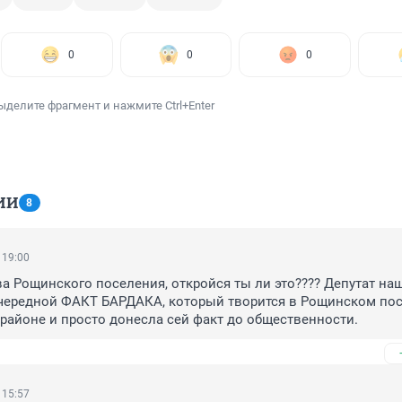
0
0
0
ыделите фрагмент и нажмите Ctrl+Enter
ИИ
8
 19:00
ава Рощинского поселения, откройся ты ли это???? Депутат наш
очередной ФАКТ БАРДАКА, который творится в Рощинском пос
районе и просто донесла сей факт до общественности.
 15:57