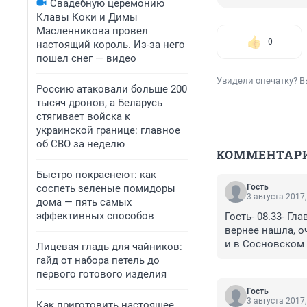
Свадебную церемонию
Клавы Коки и Димы
Масленникова провел
0
настоящий король. Из-за него
пошел снег — видео
Увидели опечатку? В
Россию атаковали больше 200
тысяч дронов, а Беларусь
стягивает войска к
украинской границе: главное
об СВО за неделю
КОММЕНТАР
Быстро покраснеют: как
соспеть зеленые помидоры
Гость
3 августа 2017,
дома — пять самых
эффективных способов
Гость- 08.33- Гл
вернее нашла, 
и в Сосновском 
Лицевая гладь для чайников:
гайд от набора петель до
первого готового изделия
Гость
3 августа 2017,
Как приготовить настоящее