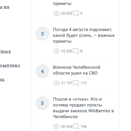
приметы
м на
26 652
9
Погода 4 августа подскажет,
3
какой будет осень, — важные
приметы
о
енных
25 236
8
комплекс
Военком Челябинской
4
области ушел на СВО
ва.
21 157
110
Пошли в «отказ». Кто и
5
почему продает пункты
выдачи заказов Wildberries в
Челябинске
20 543
196