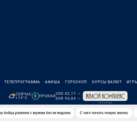
ТЕЛЕПРОГРАММА
АФИША
ГОРОСКОП
КУРСЫ ВАЛЮТ
ИГР
USD 82,17
СЕЙЧАС
0
ПРОБКИ
+19°C
EUR 94,84
у бойца развели с мужем без ее ведома
С чего начать новую жизнь