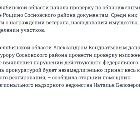
лябинской области начала проверку по обнаруженны
ке Рощино Сосновского района документам. Среди них
ги о награждении ветерана, наследовании имущества,
елении участков.
елябинской области Александром Кондратьевым дан
урору Сосновского района провести проверку излож
ае выявления нарушений действующего федерального
ва прокуратурой будет незамедлительно принят весь 
ого реагирования, – сообщила старший помощник
егионального надзорного ведомства Наталья Белозёро