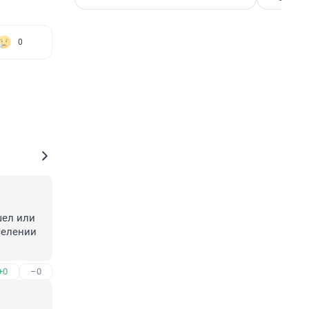
0
ел или 
елении 
+0
–0