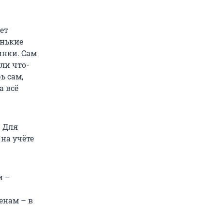
ет
енькие
нки. Сам
ли что-
ь сам,
а всё
. Для
на учёте
и –
енам – в