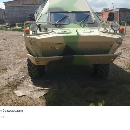
я бездорожья
.ru