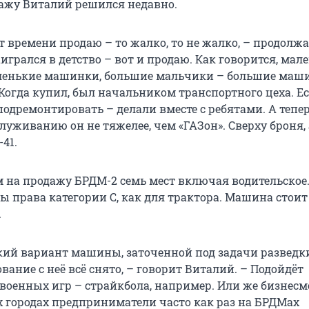
дажу Виталий решился недавно.
от времени продаю – то жалко, то не жалко, – продолжа
игрался в детство – вот и продаю. Как говорится, мал
ленькие машинки, большие мальчики – большие маши
 Когда купил, был начальником транспортного цеха. Ес
подремонтировать – делали вместе с ребятами. А тепер
служиванию он не тяжелее, чем «ГАЗон». Сверху броня, 
-41.
 на продажу БРДМ-2 семь мест включая водительское
 права категории С, как для трактора. Машина стоит 
.
кий вариант машины, заточенной под задачи разведк
вание с неё всё снято, – говорит Виталий. – Подойдёт
 военных игр – страйкбола, например. Или же бизнесм
х городах предприниматели часто как раз на БРДМах