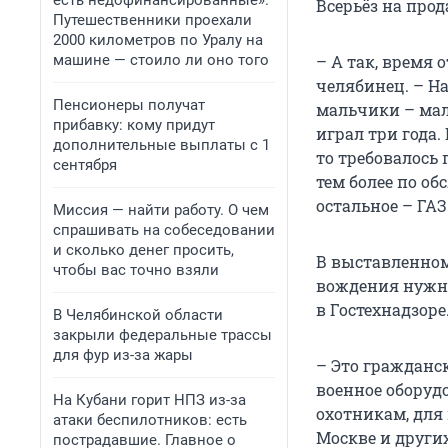
есть недофинансированные».
Всерьёз на про
Путешественники проехали
2000 километров по Уралу на
машине — стоило ли оно того
– А так, время 
челябинец. – На
Пенсионеры получат
мальчики – ма
прибавку: кому придут
играл три года.
дополнительные выплаты с 1
то требовалось 
сентября
тем более по об
остальное – ГАЗ
Миссия — найти работу. О чем
спрашивать на собеседовании
и сколько денег просить,
В выставленном
чтобы вас точно взяли
вождения нужны
в Гостехнадзоре
В Челябинской области
закрыли федеральные трассы
для фур из-за жары
– Это гражданс
военное оборудо
На Кубани горит НПЗ из-за
охотникам, для
атаки беспилотников: есть
Москве и други
пострадавшие. Главное о