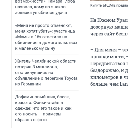
возможности»: Тамара Глоба
Купить БРДМ-2 предла
назвала, кому из знаков
зодиака улыбнется удача
На Южном Урал
«Меня не просто отменяют,
дозорную машин
меня хотят убить»: участница
через сайт бес
«Мамы в 16» ответила на
обвинения в домогательствах
к маленькому сыну
– Для меня – э
проходимости, 
Житель Челябинской области
Передвигаться 
потерял 3 миллиона,
бездорожью, и д
откликнувшись на
километров в ча
объявление о перегоне Toyota
больше, чем Land
из Германии
Дофаминовый шик, блеск,
красота. Фанки-стайл в
одежде: что это такое и как
его носить — примеры
образов с фото