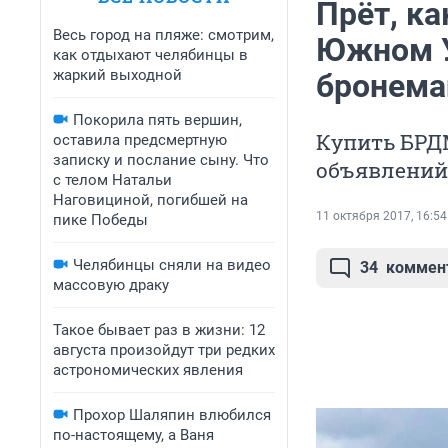
Прёт, ка
Весь город на пляже: смотрим,
Южном У
как отдыхают челябинцы в
жаркий выходной
бронем
Покорила пять вершин,
Купить БРД
оставила предсмертную
записку и послание сыну. Что
объявлений 
с телом Натальи
Наговициной, погибшей на
11 октября 2017, 16:54
пике Победы
Челябинцы сняли на видео
34
коммен
массовую драку
Такое бывает раз в жизни: 12
августа произойдут три редких
астрономических явления
Прохор Шаляпин влюбился
по-настоящему, а Ваня