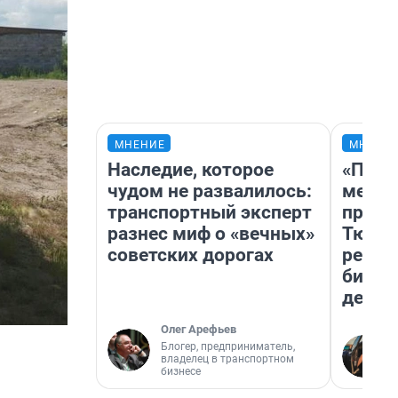
МНЕНИЕ
МНЕНИ
Наследие, которое
«Поку
чудом не развалилось:
мешке
транспортный эксперт
предп
разнес миф о «вечных»
Тюмен
советских дорогах
реаль
бизне
дешев
Олег Арефьев
Блогер, предприниматель,
владелец в транспортном
бизнесе