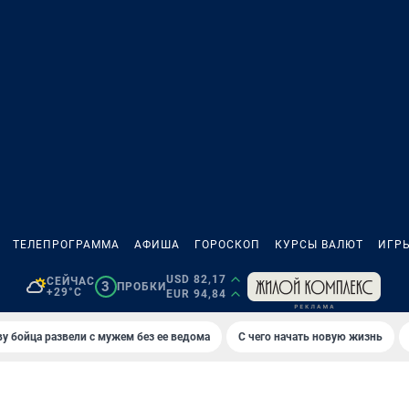
ТЕЛЕПРОГРАММА
АФИША
ГОРОСКОП
КУРСЫ ВАЛЮТ
ИГР
USD 82,17
СЕЙЧАС
3
ПРОБКИ
+29°C
EUR 94,84
у бойца развели с мужем без ее ведома
С чего начать новую жизнь