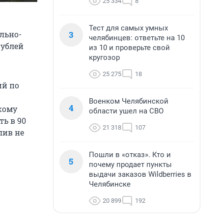
25 334
8
Тест для самых умных
3
льно-
челябинцев: ответьте на 10
рублей
из 10 и проверьте свой
кругозор
25 275
18
ий по
Военком Челябинской
4
кому
области ушел на СВО
ть в 90
21 318
107
лив не
Пошли в «отказ». Кто и
5
почему продает пункты
выдачи заказов Wildberries в
Челябинске
20 899
192